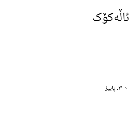
ئاڵەکۆک
‹
٢١. پاییز