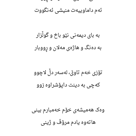
ئەم داماوییه‌ت منیشی ئه‌نگووت
به‌ بای دیمه‌نی نێو باخ و گوڵزار
به‌ ده‌نگ و هاژه‌ی مه‌لان و ڕووبار
تۆزی خه‌م تاوێ، له‌سه‌ر دڵ لاچوو
که‌چی به‌ دینت داپۆشراوه‌ زوو
وه‌ک هه‌میشه‌ی خۆم خه‌مبارم بینی
هاته‌وه‌ یادم مرۆڤ و ژینی