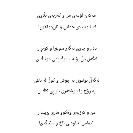
مەکەن لۆمەی من و کەزیەی بڵاوی
١
که ئاوبردەی جوانی و ئاڵ‌وواڵاین
دەم و چاوی ئەگەر سوغرا و کوبڕان
لەگەڵ دڵ بۆیه سەرگەرمی موتاڵاین
لەگەڵ بولبول به جۆش و کوڵ له باغی
به ڕۆح وا موشتەری بازاڕی کاڵاین
من و کەزیەی وەکوو ماری بریندار
'ئیمامی' خاوەنی ئاخ و سکاڵاین!