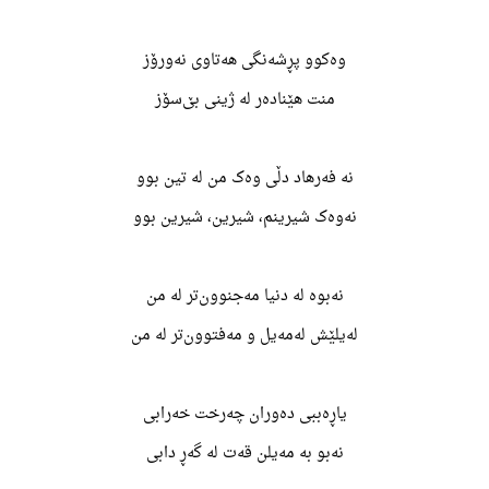
وه‌کوو پڕشه‌نگی هه‌تاوی نه‌ورۆز
منت هێناده‌ر له‌ ژینی بێ‌سۆز
نه‌ فه‌رهاد دڵی وه‌ک من له‌ تین بوو
نه‌وه‌ک شیرینم، شیرین، شیرین بوو
نه‌بوه‌ له‌ دنیا مه‌جنوون‌تر له‌ من
له‌یلێش له‌مه‌یل و مه‌فتوون‌تر له‌ من
یاڕه‌ببی ده‌وران چه‌رخت خه‌رابی
نه‌بو به‌ مه‌یلن قه‌ت له‌ گه‌ڕ دابی