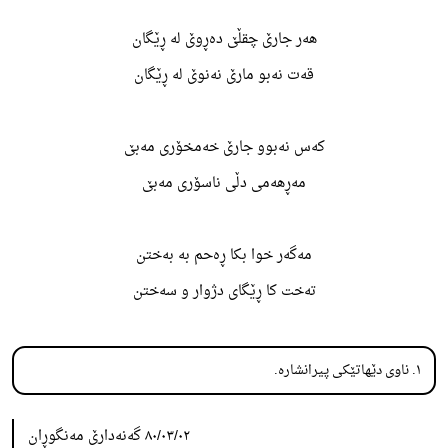
هه‌ر جارێ چقڵێ ده‌ڕوێ له‌ ڕێگان
قه‌ت نه‌بو مارێ نه‌نوێ له‌ ڕێگان
که‌س نه‌بوو جارێ خه‌مخۆری مه‌بێ
مه‌ڕهه‌می دڵی ناسۆری مه‌بێ
مه‌گه‌ر خوا بکا ڕه‌حم به‌ به‌ختن
ته‌خت کا ڕێگای دژوار و سه‌ختن
١. ناوی دێهاتێکی پیرانشارە.
٨٠/٠٣/٠٢ گه‌نه‌دارێ مه‌نگوڕان