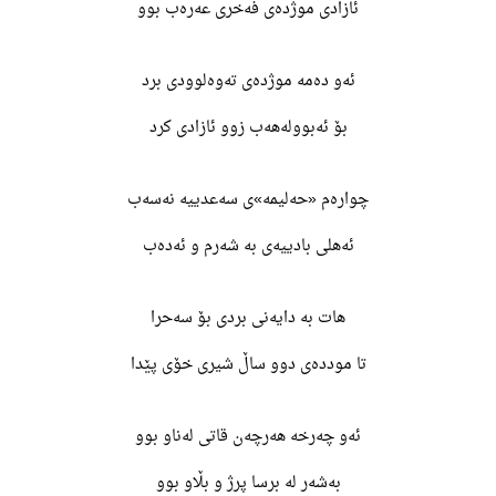
ئازادی موژدەی فەخری عەرەب بوو
ئەو دەمە موژدەی تەوەلوودی برد
بۆ ئەبوولەھەب زوو ئازادی کرد
چوارەم «حەلیمە»ی سەعدییە نەسەب
ئەھلی بادییەی بە شەرم و ئەدەب
ھات بە دایەنی بردی بۆ سەحرا
تا موددەی دوو ساڵ شیری خۆی پێدا
ئەو چەرخە ھەرچەن قاتی لەناو بوو
بەشەر لە برسا پرژ و بڵاو بوو