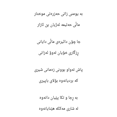
بە یومنی زاتی حەزرەتی موختار
ماڵی حەلیمە ئەژیان بێ ئازار
جا چۆن دائیرەی ماڵی دایانی
ڕزگاری خۆیان لەوۆ ئەزانی
پاش تەواو بوونی زەمانی شیری
کە بردیانەوە بۆلای باپیری
بە ڕجا و تکا پێیان دانەوە
لە شاری مەککە ھێنایانەوە