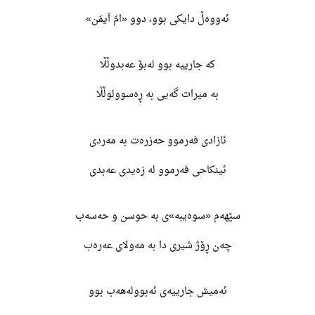
ئەووەڵ دایکی بوو، دوو «امّ اَيمَن»
کە جارییە بوو لەبۆ عەبدوڵڵا
بە میرات گەیی بە ڕەسوولوڵڵا
ئازادی فەرموو حەزرەت بە مەردی
ئینکاحی فەرموو لە زەیدی عەبدی
سێھەم «سوەیبە»ی بە حوسن و حەسەب
چەن ڕۆژ شیری دا بە مەولای عەرەب
ئەمیش جارییەی ئەبوولەھەب بوو