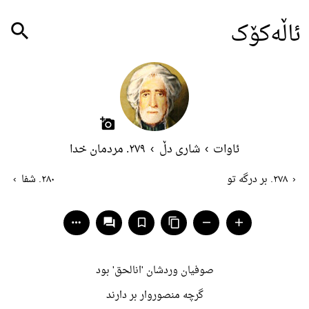
ئاڵەکۆک
search
add_a_photo
ئاوات
›
شاری دڵ
›
٢٧٩. مردمان خدا
‹
٢٧٨. بر درگە تو
٢٨٠. شفا
›
more_horiz
question_answer
bookmark_border
content_copy
remove
add
صوفیان وردشان 'انالحق' بود
گرچه منصوروار بر دارند