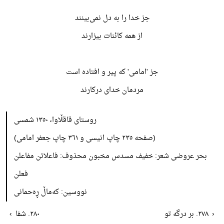
جز خدا را به دل نمی‌بینند
از همه کائنات بیزارند
جز 'امامی' که پیر و افتاده است
مردمان خدای درکارند
روستای قاقڵاوا، ١٣٥٠ شمسی
(صفحە ٢٣٥ چاپ انیسی و ٣٦١ چاپ جعفر امامی)
بحر عروضی شعر: خفیف مسدس مخبون محذوف: فاعلاتن مفاعلن
فعلن
نووسین: کەماڵ ڕەحمانی
‹
٢٧٨. بر درگە تو
٢٨٠. شفا
›