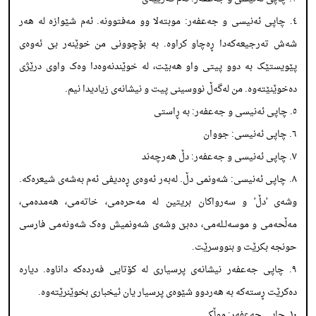
٤. چاپی ئەنیسی و جەعفەر: موبتەلا وو مەفتوونە. ئەم شێوازە لە هەر
شەش تەرجیعەکەدا ڕەچاو کراوە. بە بۆچوونی من خوێنەر بێ ئەوەی
پێویستێک بە دوو پیتی واو هەبێت، لە خوێندنەوەدا وەک واوی درێژی
دەخوێنێتەوە. من لەگەڵ نووسینی پیت و نیشانەی زیادیدا نیم.
٥. چاپی ئەنیسی و جەعفەر: بە ڕاستی
٦. چاپی ئەنیسی: جووان
٧. چاپی ئەنیسی و جەعفەر: دڵ هەرچەند
٨. چاپی ئەنیسی: شەونمی دڵ. لەبەر ئەوەی ڕەدیفی ئەم بەشەی شیعرەکە.
وشەی 'دڵ' و سەرواکان بریتین لە مەحرەمی، خاتەمی، هەمدەمی،
مەڵحەمی و موسەلـلەمی، دەبێ وشەی شەونمیش وەک شەونەمی فارسی
حونجە بکرێت و بنووسرێت.
٩. چاپی جەعفەر نیشانەی پرسیاری لە کۆتایی فەردەکە داناوە. دیارە
دەکرێت ڕستەکە بە هەردوو شێوەی پرسیار یان ئیخباری بخوێنرێتەوە.
١٠. چاپی جەعفەر: موڵکی