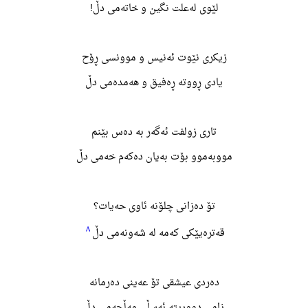
لێوی لەعلت نگین و خاتەمی دڵ!
زیکری نێوت ئەنیس و موونسی ڕۆح
یادی ڕووته ڕەفیق و هەمدەمی دڵ
تاری زولفت ئەگەر بە دەس بێنم
مووبەموو بۆت بەیان دەکەم خەمی دڵ
تۆ دەزانی چلۆنه ئاوی حەیات؟
٨
قەترەیێکی کەمه له شەونەمی دڵ
دەردی عیشقی تۆ عەینی دەرمانە
زامی دووریته ئەسڵی مەڵحەمی دڵ