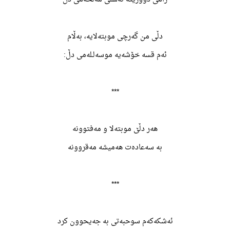
دڵی من گەرچی موبتەلایه، بەڵام
ئەم قسه خۆشەیه موسەلـلەمی دڵ:
***
هەر دڵێ موبتەلا و مەفتوونە
به سەعادەت هەمیشه مەقروونە
***
ئەشکەکەم سوحبەتی به جەیحوون کرد