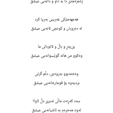
زەمزەمەی دا به داو و دانەیی عیشق
هەمهەمێکی غەریبی بەرپا کرد
له دەروبان و کونجی لانەیی عیشق
بێ‌پەڕ و باڵ و لائوبالی ما
وەکوو من هاته گوێسوانەیی عیشق
وەختەبوو بەروەبێ، دڵم گرتی
بردیەوه بۆ قومارخانەیی عیشق
سەد کەڕەت ماڵی تەیری دڵ ئاوا!
ئەوه مەحرەم به ئاشیانەیی عیشق