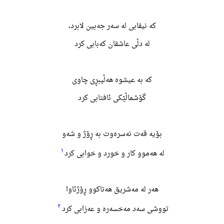
که نیقابی لە سەر جەبین لابرد،
له دڵی عاشقان کەبابی کرد
که به عیشوە هەڵیبڕی چاوی
گۆشماڵێکی ئافتابی کرد
بۆیه قەت نەسرەوت به ڕۆژ و شەو
١
له هەموو کار و خورد و خوابی کرد
هەر له مەشریق هەتاکوو ڕۆژئاوا
٢
تووشی سەد مەخسەره و عەزابی کرد