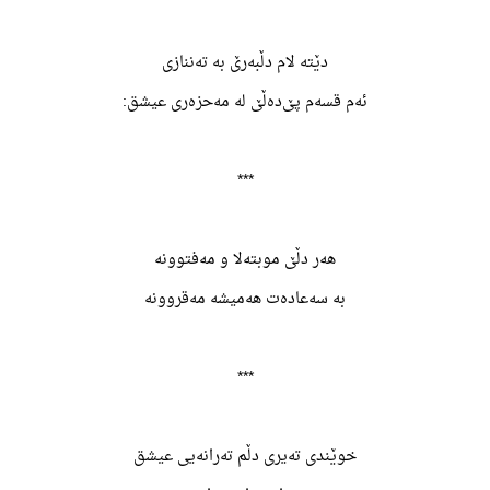
دێته لام دڵبەرێ به تەننازی
ئەم قسەم پێ‌دەڵێ له مەحزەری عیشق:
***
هەر دڵێ موبتەلا و مەفتوونە
به سەعادەت هەمیشه مەقروونە
***
خوێندی تەیری دڵم تەرانەیی عیشق