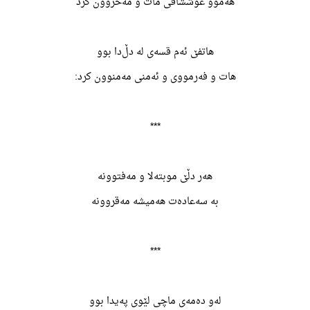
هەموو عوششاقی مات و مەحزوون کرد
هاتفێ ئەم قسەی له دڵ‌دا بوو
هات و فەرمووی و ئەمنی مەمنوون کرد:
***
هەر دڵێ موبتەلا و مەفتوونە
به سەعادەت هەمیشه مەقروونە
***
لەو دەمەی ماچی لێوی پەیدا بوو