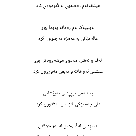
عیشقەکەم ڕەخنەیی له گەردوون کرد
لەیلییەک لەم زەمانه پەیدا بوو
عالەمێکی به غەمزه مەجنوون کرد
لەف و نەشرم هەموو موشەووەش بوو
عیشقی ئەو هات و تەبعی مەوزوون کرد
به خەمی توڕڕەیی پەرێشانی
دڵی جەمعێکی شێت و مەفتوون کرد
عەقڕەبی ئەگریجەی لە بەر حوکمی