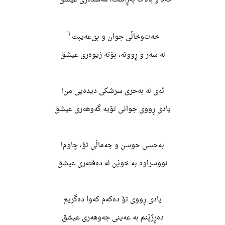
٦
خەت‌وخاڵی جوان و بێ‌عەیبت
لە سەر و ڕووته، بۆته زیوەری عیشق
ئەی له بەحری سرشکی دیدەیی من!
یادی ڕووی جوانی تۆیه گەوهەری عیشق
بەحسی حوسن و جەماڵی تۆ، چاوم!
نووسراوه به خوێن له دەفتەری عیشق
یادی ڕووی تۆ دەکەم کەوا دەگریم
دەڕژێنم به عەینی جەوهەری عیشق