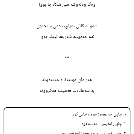
وەک وەنەوشه ملی شکا، چا بوو!
شەو لە کاتی بەیان، دەمی سەحەری
ئەم حەدیسه شەریفه ئینشا بوو:
***
هەر دڵێ موبتەلا و مەفتوونە
به سەعادەت هەمیشه مەقروونە
١. چاپی چەعفەر: خور وخابی کرد
٢. چاپی ئەنیسی: مەسخەرە
٣. چاپی ئەنیسی و جەعفەر: ئەم قەزییەی