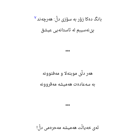
٧
بانگ دەکا زۆر به سۆزی دڵ: هەرچەند
بێ‌نەسیبم له ئاستانەیی عیشق
***
هەر دڵێ موبتەلا و مەفتوونە
به سەعادەت هەمیشه مەقروونە
***
ئەی خەیاڵت هەمیشه مەحرەمی دڵ!