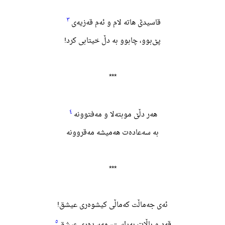
٣
قاسیدێ هاته لام و ئەم قەزیەی
پێ‌بوو، چابوو به دڵ خیتابی کرد!
***
٤
هەر دڵێ موبتەلا و مەفتوونە
به سەعادەت هەمیشه مەقروونە
***
ئەی جەماڵت کەماڵی کیشوەری عیشق!
٥
قەد و باڵات بەڕاست، مەسدەری عیشق