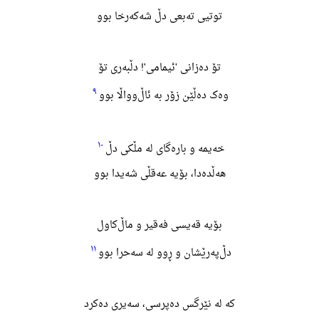
توتیی تەبعی دڵ شەکەرخا بوو
تۆ دەزانی 'ئیمامی'! دڵبەری تۆ
٩
وەک دەڵێن زۆر به ئاڵ‌وواڵا بوو
١٠
خەیمه و بارەگای له مڵکی دڵ
هەڵدەدا، بۆیه عەقڵی شەیدا بوو
بۆیه قەیسی فەقیر و ماڵ‌کاول
١١
دڵ‌پەرێشان و ڕوو له سەحرا بوو
که له نێرگس دەپرسی، سەیری دەکرد