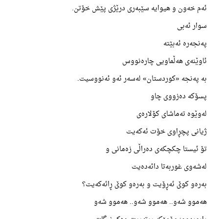
ئەم خەون و هیوایە سێبەری درێژی پێش خۆتن.
سوار ئەبی
پەنجەرە ئەبێتە
ئاوێنەی هەڵماویی چارەنووس
بە پەنجە «کوردستان» لەسەر ئەو ئەنووسیت.
پسۆکە دەزووی چاو
لەوێوە تەماشای کۆلارەی
ژیانی پچڕاوی خۆت ئەکەیت
تۆ ئیستا چکچکەی دەراڵی زەمانی و
لەشەوی غوربەتا دائەدەیت
بەرەو کوێ ئەڕۆیت و بەرەو کوێ ڕائەکەیت؟
هەموو شەو.. هەموو شەو.. هەموو شەو