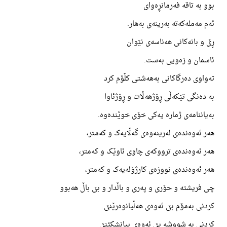
بوو بە تاقە فەرمانڕەوای
ئەم مەملەکەتە بەرینەی بەهار.
ڕێ و بانەکانی هەناسەی نێوان
ئاسمان و زەویی بەست.
تەواوی دەرگاکانی بەهەشتی کڵۆم کرد
بە دەنگی تێکەڵی ڕۆژهەڵات و ڕۆژئاوا
بەیاننامەی ژمارە یەکی خۆی خوێندەوە.
هەر ئەوەندەی لەرینەوەی گەڵایەک و کەمتر،
هەر ئەوەندەی ترووکەی چاوی ئاوێک و کەمتر،
هەر ئەوەندەی نووزەی کارژۆلەیەک و کەمتر،
چی فریشتە و حۆری و پەری و باڵدار و بێ باڵ هەبوو
کردنی بەمۆم بێ ئەوەی هەڵیانوەرێنێ.
کردنی بە شووشە بێ ئەوەی بیانشکێنێ