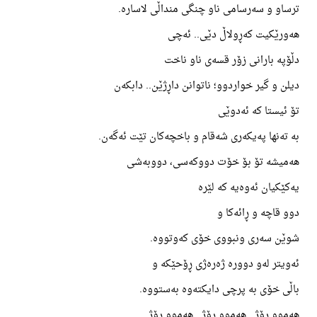
ترساو و سەرسامی ناو چنگی منداڵی لاسارە.
هەورێکیت کەڕولاڵ دێی.. ئەچی
دڵۆپە بارانی زۆر قسەی ناو ناخت
دیلن و گیر خواردوو؛ ناتوانن داڕژێن.. دابکەن
تۆ ئیستا کە ئەدوێی
بە تەنها پەیکەری شەقام و باخچەکان تێت ئەگەن.
هەمیشە تۆ بۆ خۆت دووکەسی، دووبەشی
یەکێکیان ئەوەیە کە لێرە
دوو قاچە و ڕائەکا و
شوێن سەری ونبووی خۆی کەوتووە.
ئەویتر لەو دوورە ژەرەژی ڕۆحێکە و
باڵی خۆی بە پرچی دایکتەوە بەستووە.
هەموو ڕۆژ.. هەموو ڕۆژ.. هەموو ڕۆژ