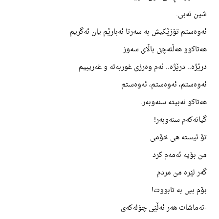
شین ئەبی.
ئەوەستم تۆزێکیش بە سەرتا ئەبارێم یان ئەگریم
هەتاکوو هەڵئەچێ باڵای سەوز
درێژە.. درێژە.. ئەم وەرزی غوربەتە و غەریبیم
ئەوەستم، ئەوەستم، ئەوەستم
هەتاکو ئەبیتە سنەوبەر.
گیانەکەم سنەوبەر!
تۆ ئیستە هی خۆمی
من بۆیە ئەمەم کرد
گەر لێرە من مردم
بۆم ببی بە تابووت!
-تەماشات هەر ئەڵێی چۆلەکەی