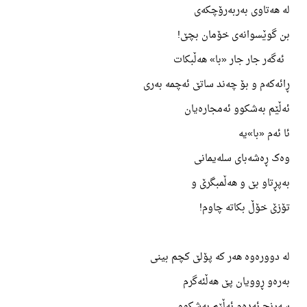
لە هەتاوی بەربەرۆچکەی
بن گوێسوانەی خۆمان بچێ!
ئەگەر جار جار «با» هەڵبکات
ڕائەکەم و بۆ چەند ساتێ ئەچمە بەری
ئەڵێم بەشکوو ئەمجارەیان
ئا ئەم «با»یە
وەک ڕەشەبای سلەیمانی
بەپڕتاو بێ و هەڵمبگرێ و
تۆزێ خۆڵ بکاتە چاوم!
لە دوورەوە هەر کە پۆلێ کچم بینی
بەرەو ڕوویان پێ هەڵئەگرم
سەرنج ئەدەم ئەڵێم بەشکوو