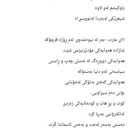
باوکیشم لەو لاوە
شیعرێکی لەبەردا ئەنووسێ!»
١٦ی مارت –بەر لە نیوەشەوی ئەم ڕۆژە قرچۆکە
شازادە هەوایەکی مۆدێرنیزمی شێت
هەوایەکی دووڕەگ، لە نەسلی چەپ و ڕاستی
سیاسەتی ئەم دنیا بەستۆکە
هەوایەکی کەتەی بەئۆکی لەخۆبایی
بۆنی دەم سیراویی،
کوت و پڕ هات و کودەتایەکی زەردی
ئەلکترۆنیی بەرپا کرد.
دەستی بەسەر تەخت و بەختی ئاسماندا گرت.