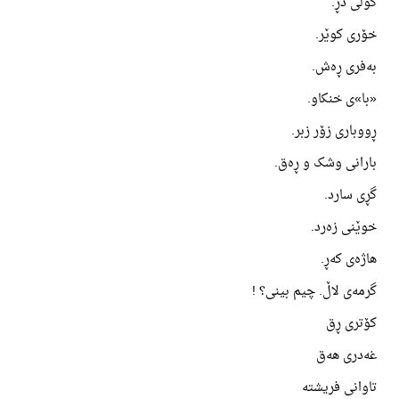
گوڵی دڕ.
خۆری کوێر.
بەفری ڕەش.
«با»ی خنکاو.
ڕووباری زۆر زبر.
بارانی وشک و ڕەق.
گڕی سارد.
خوێنی زەرد.
هاژەی کەڕ.
گرمەی لاڵ. چیم بینی؟ !
کۆتری ڕق
غەدری هەق
تاوانی فریشتە