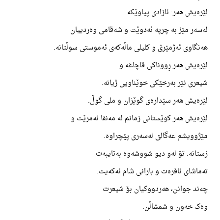
لێرەیش هەر: ئازادی پیاوێکە
لەسەر مێز بە چرپە ئەدوێت و شەقامی وەردییان
هەنگاوی ئەژمێرێ و کلیلی ماڵەکەی ئەموستی سوڵتانە.
لێرەیش هەر ڕووناکی قاچاغە و
شیعری نێر بەرخێکی خوێناویی ژیانە.
لێرەیش هەر سێدارەی گوێزان و ملی گوڵ.
لێرەیش هەر کوێستانی زمانم لە مەنفا ئەمرێت و
مێژوویشم عەگالێ لەسەری پێچراوە.
زستانە. تۆ لەو دیو شووشەوە بەتایبەت
تەماشای ئافرەت و بارانی شام ئەکەیت.
چەند جوانن، هەردووکیان بۆ شیعرت
وەک خەون و شمشاڵن.