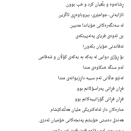
ڕشانەوە و بڵقیان کرد و خپ بوون.
ئازایەتی، جوامێری، بیروباوەڕی ئاگرین
لە سەنگەرەکانی خۆیاندا مەیین
بێ ئەوەی فریای پەلەپیتکەی
تەقاندنی خۆیان بکەون!
بۆ ڕۆژی دوایی لە یەکە بە یەکەی کۆڵان و شەقامی
ئەم سنگە خنکاوەی مندا
لەنێو ماڵانی ئەم سییە داڕزیوانەی مندا
فڕان فڕانی پەراسۆکانم بوو.
فڕان فڕانی گۆرانییەکانم بوو.
منارەکان دار ئەلەکتریکی ملیان هەڵئەکێشام.
هەندێ دەستی خۆیشم پەنجەکانی خۆمیان ئەدزی.
سەیر بوو، ئەو ڕۆژەم قەت قەت لەبیرناچێ: