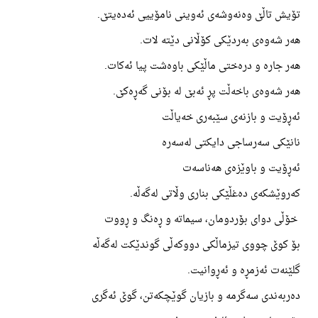
تۆیش تاڵێ وەنەوشەی ئەوینی نامۆییی ئەدەیتێ.
هەر شەوەی بەردێکی کۆڵانی دێتە لات.
هەر جارە و درەختی ماڵێکی باوەشت پیا ئەکات.
هەر شەوەی باخەڵت پڕ ئەبێ لە بۆنی گەڕەکێ.
ئەڕۆیت و بازنەی سێبەری خەیاڵت
نانێکی سەرساجی دایکتی لەسەرە
ئەڕۆیت و باوێزەی هەناسەت
کەروێشکەی دەغڵێکی بناری وڵاتی لەگەڵە.
خۆڵی دوای بۆردومان، سیماتە و ڕەنگ و ڕووت
بۆ کوێ چووی تیزماڵکی دووکەڵی گوندێکت لەگەڵە
گلێنەت ئەزمڕە و ئەڕوانیت.
دەربەندی سەگرمە و بازیان گوێچکەتن، گوێ ئەگری