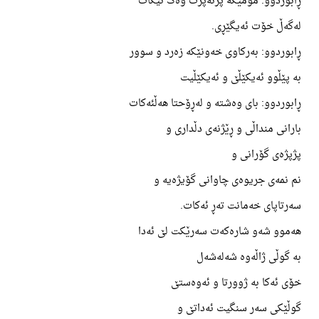
ڕابوردوو: مۆمێکە پرتەپرت وەک نیگات
لەگەڵ خۆت ئەیگێڕی.
ڕابوردوو: بەرکاوی خەونێکە زەرد و سوور
بە پێڵوو ئەیکێڵێ و ئەیکێڵیت
ڕابوردوو: بای وەشتە و لەڕۆحتا هەڵئەکات
بارانی منداڵی و ڕێژنەی دڵداری و
پژپژەی گۆرانی و
نم نمەی جریوەی چاوانی گۆیژەیە و
سەرتاپای خەمانت تەڕ ئەکات.
هەموو شەو شارەکەت سەرێکت لێ ئەدا
بە گوڵی ژاڵەوە شەلەشەل
خۆی ئەکا بە ژوورتا و ئەوەستێ
گوڵێکی سەر سنگیت ئەداتێ و