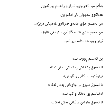
بەڵام من ئاخر چۆن ئازار و ژانتانم بیر ئەچێ
هەتاکوو سەیوان تان لەلام بێ.
من دەستم خۆی جادەی قیرتاوی غەمێکی درێژە..
من سەرم خۆی ئێشە گڵۆڵەی سۆزێکی ئاڵۆزە..
ئیتر چۆن خەمتانم بیر ئەچێ!
بێ کەسیم ڕووت نییە
تا ئەمرێ پۆشاکی ڕەشتانی بەش ئەکات.
تینوێتیم بێ کانی و ئاو نییە
تا ئەمرێ سیروانی چاوتانی بەش ئەکات.
تەنیاییم بێ دەنگ و کپ نییە
تا ئەمرێ هاواری ماڵتانی بەش ئەکات.