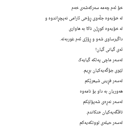
خۆ ئەم چەمە سەرکەشەی خەم
لە خۆیەوە جڵەوی ڕۆخی ئارامی نەپچڕاندوە و
لە خۆیەوە کوڕژن ناکا بە هاواری
داگیرساوی شەو و ڕۆژی ئەم غوربەتە.
ئەی گیانی گیان!
لەسەر ماچی پەلکە گیایەک
لێوی جۆگەیەکیان بڕیم.
لەسەر فڕینی شیعرێکم
هەوریان بە داو بۆ نامەوە
لەسەر نەڕەی شەپۆلێکم
تاڤگەیەکیان خنکاندم.
لەسەر حیلەی لووتکەیەکم