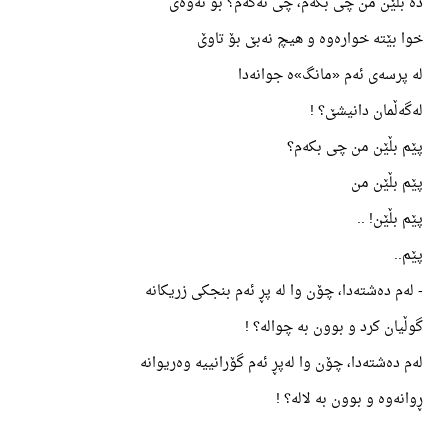
دە بڵێن من چی بکەم، چی نەکەم؟ بۆ ئەوەی
خوا بێتە خوارەوە و هیچ نەبێ بۆ تاوێ
لە پرسەی ئەم «مانگ»ە جوانەدا
لەگەڵمان دانیشێ؟ !
پێم بڵێن من چی بکەم؟
پێم بڵێن من
پێم بڵێن! ..
پێم..
- لەم دەشتەدا، چۆن وا لە پڕ ئەم بنجکی زریکانە
گوڵیان کرد و بوون بە چوالە؟ !
لەم دەشتەدا، چۆن وا لەپڕ ئەم گۆرانییە وەریوانە
ڕوانەوە و بوون بە لالە؟ !