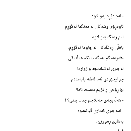
- لەم دێڕە بەو لاوە
ئاوەڕۆی وشەکان لە دەنگما ئەگۆڕم
لەم ڕەنگە بەو لاوە
بافڵی ڕەنگەکان لە چاوما ئەگۆڕم.
-فەرهەنگم تەنگە تەنگ، هەڵتەقی
لە بەری ئەشکەنجە و ژواردا
چوارچێوەی ئەم لەشە پابەندەم
بۆ ڕۆحی ڕافزیم دەست نادا!
- هەڵەبجەی حەللاجم چیت بینی؟ !
- لەم بەری کەناری گیانمەوە:
بەهاری ڕمووزن.