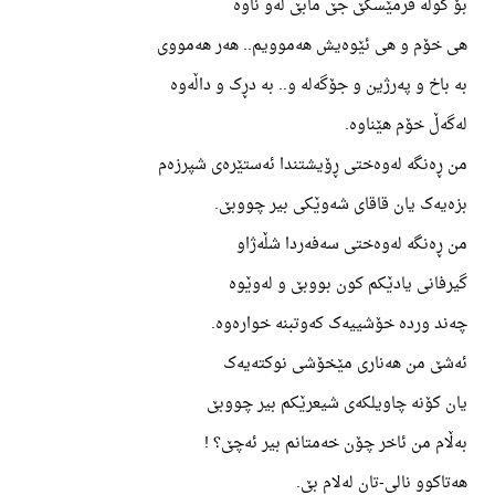
بۆ گوڵە فرمێسکێ جێ مابێ لەو ناوە
هی خۆم و هی ئێوەیش هەموویم.. هەر هەمووی
بە باخ و پەرژین و جۆگەلە و.. بە دڕک و داڵەوە
لەگەڵ خۆم هێناوە.
من ڕەنگە لەوەختی ڕۆیشتندا ئەستێرەی شپرزەم
بزەیەک یان قاقای شەوێکی بیر چووبێ.
من ڕەنگە لەوەختی سەفەردا شڵەژاو
گیرفانی یادێکم کون بووبێ و لەوێوە
چەند وردە خۆشییەک کەوتبنە خوارەوە.
ئەشێ من هەناری مێخۆشی نوکتەیەک
یان کۆنە چاویلکەی شیعرێکم بیر چووبێ
بەڵام من ئاخر چۆن خەمتانم بیر ئەچێ؟ !
هەتاکوو نالی-تان لەلام بێ.