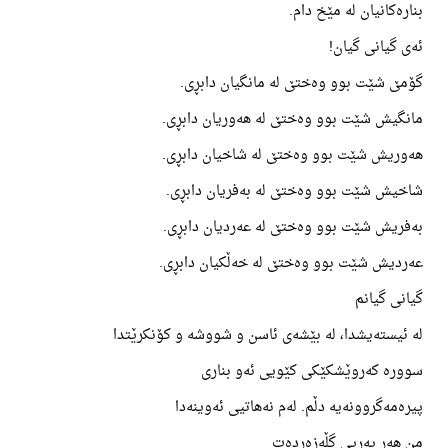
بنارەکانیان لە مێخ دام.
ئەی گیانی گیان!
گۆمێ شێت بوو وەختێ لە مانگیان دابڕی.
مانگیش شێت بوو وەختێ لە هەوریان دابڕی.
هەوریش شێت بوو وەختێ لە شاخیان دابڕی.
شاخیش شێت بوو وەختێ لە بەفریان دابڕی.
بەفریش شێت بوو وەختێ لە عەردیان دابڕی.
عەردیش شێت بوو وەختێ لە خەڵکیان دابڕی.
گیانی گیانم
لە ئیستەیشدا، لە بێشەی ئاسن و شووشە و کۆنکرێتدا
سوورە کەروێشکێکی کێویی ئەو بناری
پیرەمەگروونەیە دڵم. لەم نەهاتیی ئەوینەدا
من هەر پەریی گڵەزەردەت