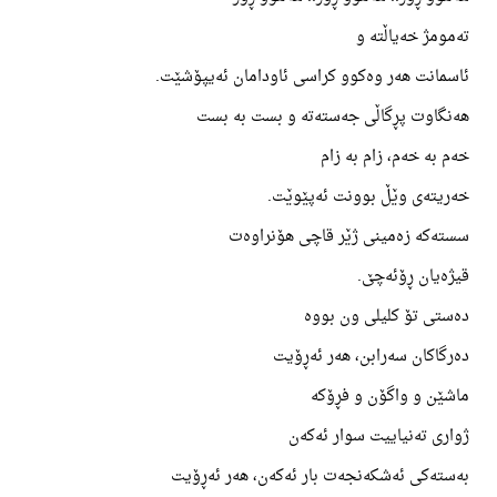
تەمومژ خەیاڵتە و
ئاسمانت هەر وەکوو کراسی ئاودامان ئەیپۆشێت.
هەنگاوت پڕگاڵی جەستەتە و بست بە بست
خەم بە خەم، زام بە زام
خەریتەی وێڵ بوونت ئەپێوێت.
سستەکە زەمینی ژێر قاچی هۆنراوەت
قیژەیان ڕۆئەچێ.
دەستی تۆ کلیلی ون بووە
دەرگاکان سەرابن، هەر ئەڕۆیت
ماشێن و واگۆن و فڕۆکە
ژواری تەنیاییت سوار ئەکەن
بەستەکی ئەشکەنجەت بار ئەکەن، هەر ئەڕۆیت