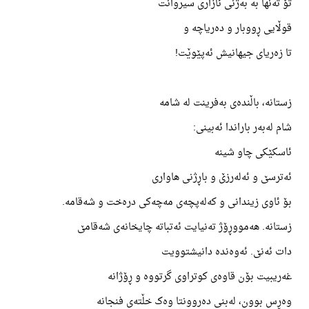
تۆ تەنها بە بەژنی ئازاری سیروانت
قوڵایی ڕووبار و دەریاچە و
تا زەریای جیهانیش ئەپێوێت!
زستانە، باڵندەی بەفرینت لە شامە
شام لەبەر باراندا ئەبینی:
ئاسکێکی چاو شینە
ئەترسێ و ئەلەرزێ و باڕژنی هاواری
بۆ ئاوی زیندانی و کەلەپچەی مەچەکی درەخت و شەقامە.
زستانە. هەمووڕۆژ تەنیایت ئەتباتە چایخانەی شەقامێ
دات ئەنێ. ئەوەندە دانیشتوویت
غەریبیت بۆن قاوەی کوتراوی گرتووە و ڕۆژانە
وەڕس بوون، لەبنی دەروونتا وەک خڵتەی فنجانە