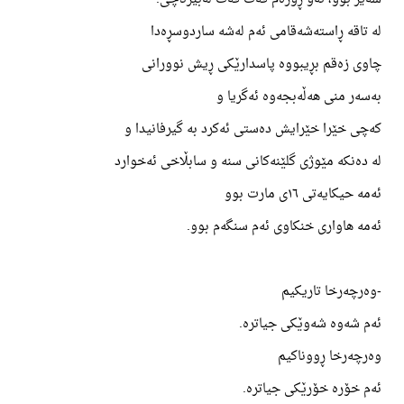
لە تاقە ڕاستەشەقامی ئەم لەشە ساردوسڕەدا
چاوی زەقم بڕیبووە پاسدارێکی ڕیش نوورانی
بەسەر منی هەڵەبجەوە ئەگریا و
کەچی خێرا خێرایش دەستی ئەکرد بە گیرفانیدا و
لە دەنکە مێوژی گلێنەکانی سنە و سابڵاخی ئەخوارد
ئەمە حیکایەتی ١٦ی مارت بوو
ئەمە هاواری خنکاوی ئەم سنگەم بوو.
-وەرچەرخا تاریکیم
ئەم شەوە شەوێکی جیاترە.
وەرچەرخا ڕووناکیم
ئەم خۆرە خۆرێکی جیاترە.