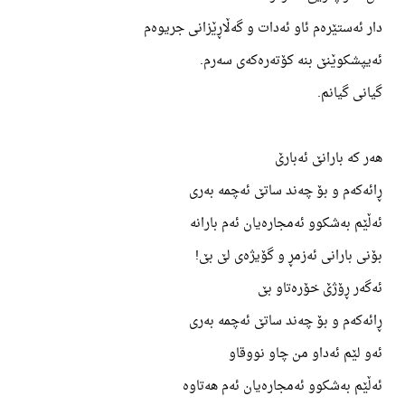
دار ئەستێرەم ئاو ئەدات و گەڵاڕێزانی جریوەم
ئەیپشکوێنێ بنە کۆتەرەکەی سەرم.
گیانی گیانم.
هەر کە بارانێ ئەبارێ
ڕائەکەم و بۆ چەند ساتێ ئەچمە بەری
ئەڵێم بەشکوو ئەمجارەیان ئەم بارانە
بۆنی بارانی ئەزمڕ و گۆیژەی لێ بێ!
ئەگەر ڕۆژێ خۆرەتاو بێ
ڕائەکەم و بۆ چەند ساتێ ئەچمە بەری
ئەو لێم ئەداو من چاو نووقاو
ئەڵێم بەشکوو ئەمجارەیان ئەم هەتاوە