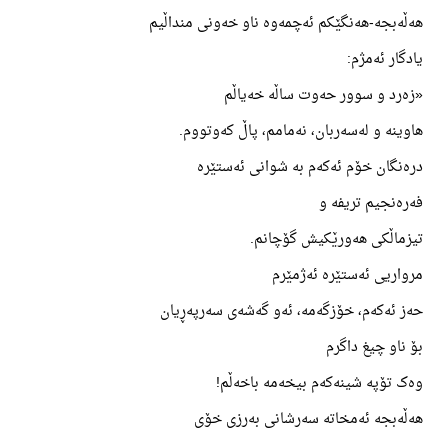
هەڵەبجە-هەنگێکم ئەچمەوە ناو خەونی منداڵیم
یادگار ئەمژم:
«زەرد و سوور حەوت ساڵە خەیاڵم
هاوینە و لەسەربان، نەمامم، پاڵ کەوتووم.
درەنگان خۆم ئەکەم بە شوانی ئەستێرە
فەرەنجیم تریفە و
تیزماڵکی هەورێکیش گۆچانم.
مرواریی ئەستێرە ئەژمێرم
حەز ئەکەم، خۆزگەمە، ئەو گەشەی سەرپەڕیان
بۆ ناو چیغ داگرم
وەک تۆپە شینەکەم بیخەمە باخەڵم!
هەڵەبجە ئەمخاتە سەرشانی بەرزی خۆی