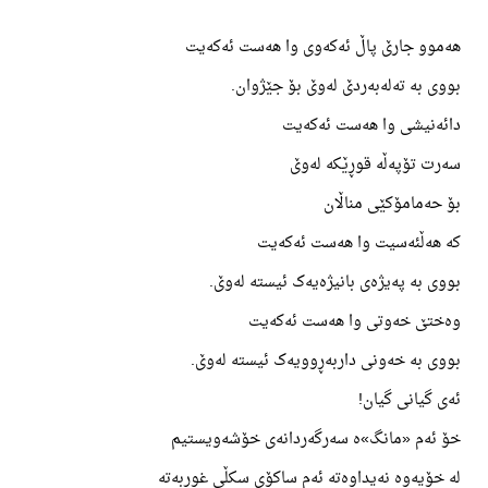
هەموو جارێ پاڵ ئەکەوی وا هەست ئەکەیت
بووی بە تەلەبەردێ لەوێ بۆ جێژوان.
دائەنیشی وا هەست ئەکەیت
سەرت تۆپەڵە قوڕێکە لەوێ
بۆ حەمامۆکێی مناڵان
کە هەڵئەسیت وا هەست ئەکەیت
بووی بە پەیژەی بانیژەیەک ئیستە لەوێ.
وەختێ خەوتی وا هەست ئەکەیت
بووی بە خەونی داربەڕوویەک ئیستە لەوێ.
ئەی گیانی گیان!
خۆ ئەم «مانگ»ە سەرگەردانەی خۆشەویستیم
لە خۆیەوە نەیداوەتە ئەم ساکۆی سکڵی غوربەتە