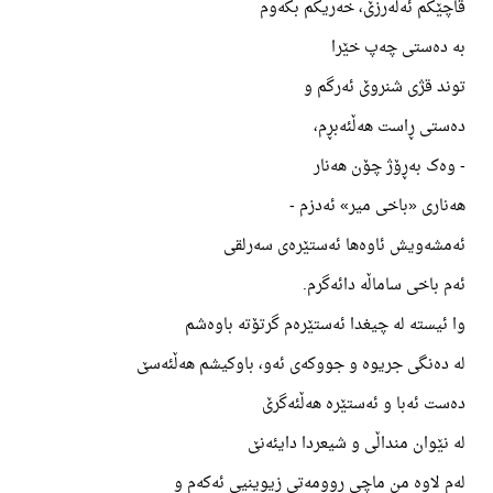
قاچێکم ئەلەرزێ، خەریکم بکەوم
بە دەستی چەپ خێرا
توند قژی شنروێ ئەرگم و
دەستی ڕاست هەڵئەبڕم،
- وەک بەڕۆژ چۆن هەنار
هەناری «باخی میر» ئەدزم -
ئەمشەویش ئاوەها ئەستێرەی سەرلقی
ئەم باخی ساماڵە دائەگرم.
وا ئیستە لە چیغدا ئەستێرەم گرتۆتە باوەشم
لە دەنگی جریوە و جووکەی ئەو، باوکیشم هەڵئەسێ
دەست ئەبا و ئەستێرە هەڵئەگرێ
لە نێوان منداڵی و شیعردا دایئەنێ
لەم لاوە من ماچی ڕوومەتی زیوینیی ئەکەم و