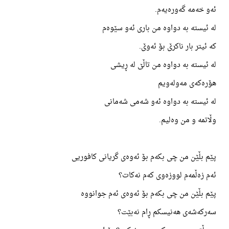
ئەو خەمە گەورەیەم.
لە ئیستە بە دواوە من باری ئەو سێوەم
کە ئیتر بار ناکرێ بۆ ئەوێ.
لە ئیستە بە دواوە من تاڵێ لە ڕیشی
هۆرەکەی مەولەویم
لە ئیستە بە دواوە ئەو شەمی شەمانی
وڵاتمە و من وەلیم.
پێم بڵێن من چی بکەم بۆ ئەوەی گریانی کافوریی
ئەم زەڵمەم لووزەوی کەم نەکات؟
پێم بڵێن من چی بکەم بۆ ئەوەی ئەم جوانووە
سەرکەشەی هەنیسکم ڕام نەبێت؟