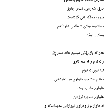
نازێ، شەرمێ، تیلەی چاوێ
سوور هەڵگەڕانی گۆنایەک
بمباتەوە بۆلای شەقامی شارەکەم
وەکوو دوێنێ.
هەر کە بازاڕێکی میللیم هاتە سەر ڕێ
ڕائەکەم و ئەچمە ناوی
تیا خول ئەخۆم
ئەڵێم بەشکوو هاواری میوەفرۆشێ
هاواری ماسیفرۆشێ
هاواری سەوزەفرۆشێ
لە هاوار و ژاوەژاوی ئێوارانی مەیدانەکە و