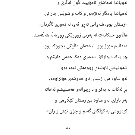
لەویاندا تەماشای نامۆییت گوڵ ئەگرێ و
لەمیاندا یادگار ئەتژەنێ و کات و شوێنی جارانن:
«زستان بوو، شەوانی تەڕی ئەو، لە دەوری ئاگردان،
هاڵاوی حیکایەت لە بەژنی ژوورێکی ڕووتەڵە هەڵئەستا.
منداڵیم مێوژ بوو. نیشتمان ماڵێکی بچووک بوو.
چرایەک دیوارکۆ. سێبەری وەک خەمی دایکم و
شەوقیشی ئاوێنەی ڕوومەتی ئێمە بوو.
لەو ساوە من، زستان ناو حەوشەی هۆنراوەم،
پڕ ئەکات لە بەفر و دارچوالەی هەستیشم ئەخاتە
بەر باران. لەو ساوە من زستان کێڵاومی و
کردوومی بە کێڵگەی گەنم و جۆی ئێش و ژان»
***