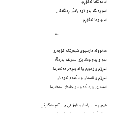
لە دەنگما ئەگۆڕم.
لەم ڕەنگە بەو لاوە بافڵی ڕەنگەکان
لە چاوما ئەگۆڕم.
***
هەنووکە دارسێوی شیعرێکم کۆچەری
بنج و بێخ وەک پژی سەرلقم بەرەڵڵا
ئەڕۆم و زەویم وا لە پەڕەی دەفتەرما.
ئەڕۆم و ئاسمان و باڵندەم ئەوەتان
لەسەری بێ‌داڵدە و ناو جانتای سەفەرما.
هیچ پەنا و پاسار و قوژبنی چاوێکم مەگەڕێن