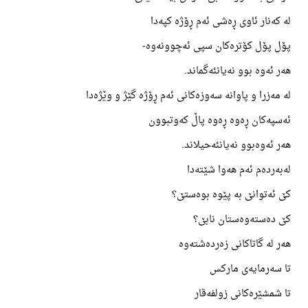
لە کەنار ئاوی ڕەشی ئەم ڕۆژە کپەدا
پۆل پۆل کۆترەکان سپی ئەچوونەوە-
هەر ئەوە بوو نەیانئەگماند.
لە مەزرا و پاوانە سەوزەکانی ئەم ڕۆژە گێژ و وێژەدا
ئەسپەکان ڕەوە ڕەوە پاڵ کەوتبوون
هەر ئەوەبوو نەیانئەحیلاند.
لەبەردەم ئەم هەوا شێتەدا
کێ ئەتوانێ بە پێوە بوەستێ؟
کێ دەستەوەستان نابێ؟
هەر لە گاتاکانی زەردەشتەوە
تا سەرمایەی مارکس
تا شمشێرەکانی زولفەقار