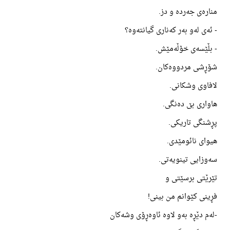
منارەی جەردە و دز.
- ئەی لەو بەر کەناری گیانتەوە؟
- بڵێسەی خۆڵەمێش.
شۆڕشی مردووەکان.
لافاوی وشکانی.
هاواری بێ دەنگی.
پڕشنگی تاریکی.
هیوای نائومێدی.
سەوزایی تینویەتی.
تێرێتی برسێتی و
فڕینی کێوانم من بینی!
-لەم دێڕە بەو لاوە ئاوەڕۆی وشەکان