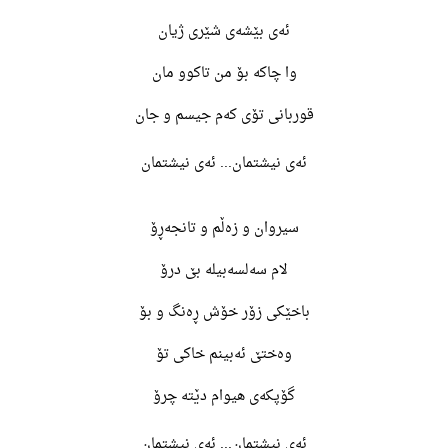
ئەی بێشەی شێری ژیان
وا چاکە بۆ من تاکوو مان
قوربانی تۆی کەم جیسم و جان
ئەی نیشتمان... ئەی نیشتمان
سیروان و زەڵم و تانجەڕۆ
لام سەلسەبیلە بێ درۆ
باخێکی زۆر خۆش ڕەنگ و بۆ
وەختێ ئەبینم خاکی تۆ
گۆپکەی هیوام دێتە چرۆ
ئەی نیشتمان... ئەی نیشتمان