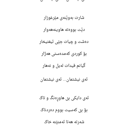
شارت بەوێنەی مێرغوزار
دێت بووەتە هاوینەهەوار
دەشت و چیات جێی ئیفتیخار
بۆ کوردی کەمدەستی هەژار
گیانم فیدات لەیل و نەهار
ئەی نیشتمان... ئەی نیشتمان
ئەی دایکی بێ هاوڕەنگ و تاک
بۆ بێ کەسیت بووم دەردناک
شەرتە هەتا ئەمنێنە خاک