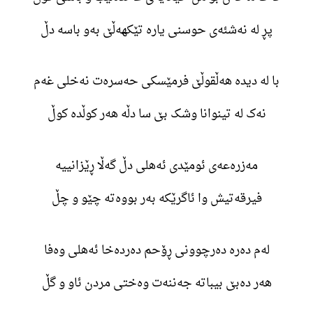
پڕ لە نەشئەی حوسنی یارە تێکهەڵێ بەو باسە دڵ
با لە دیدە هەڵقوڵێ فرمێسکی حەسرەت نەخلی غەم
نەک لە تینوانا وشک بێ سا دڵە هەر کوڵدە کوڵ
مەزرەعەی ئومێدی ئەهلی دڵ گەڵا ڕێزانییە
فیرقەتیش وا ئاگرێکە بەر بووەتە چێو و چڵ
لەم دەرە دەرچوونی ڕۆحم دەردەخا ئەهلی وەفا
هەر دەبێ بیباتە جەننەت وەختی مردن ئاو و گڵ