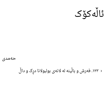
ئاڵەکۆک
حەمدی
‹
١٢٣. فەرش و باڵینە لە لانەی بولبولانا دڕک و داڵ