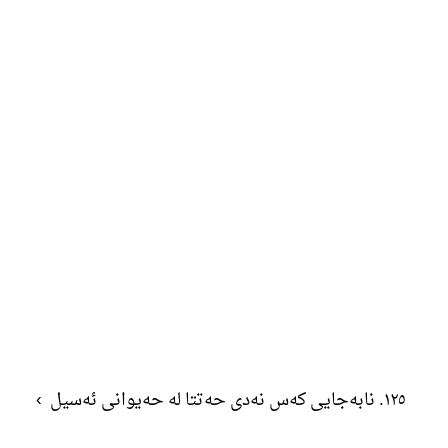
١٢٥. نابەجایی کەس نەدی حەتتا لە حەیوانی ئەسیل
›