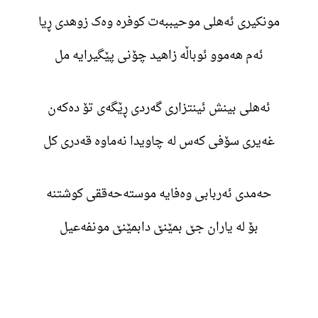
مونکیری ئەهلی موحیببەت کوفرە وەک زوهدی ڕیا
ئەم هەموو ئوباڵە زاهید چۆنی پێگیرایە مل
ئەهلی بینش ئینتزاری گەردی ڕێگەی تۆ دەکەن
غەیری سۆفی کەس لە چاویدا نەماوە قەدری کل
حەمدی ئەربابی وەفایە موستەحەققی کوشتنە
بۆ لە یاران جێ بمێنێ دابمێنێ مونفەعیل