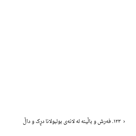
‹
١٢٣. فەرش و باڵینە لە لانەی بولبولانا دڕک و داڵ