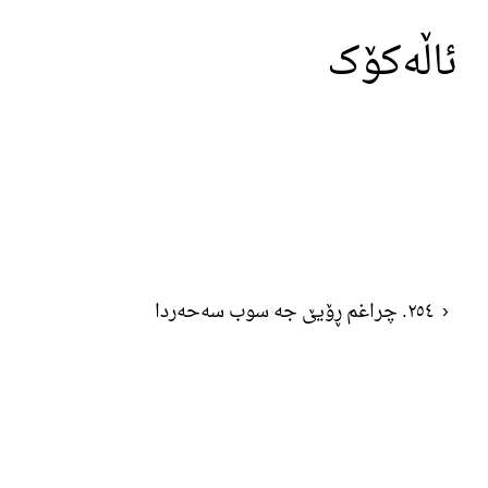
ئاڵەکۆک
‹
٢٥٤. چراغم ڕۆیێ جە سوب سەحەردا