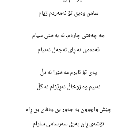
سامن وەبێ تۆ نەمەردم ژیام
جە چەفتی چارەم، نە بەختی سیام
قەدەمێ نە ڕای ئەجەل نەنیام
پەی تۆ ئایرم مەخێزا نە دڵ
نەبیم وە زوخاڵ نەڕێزام نە گڵ
چێش واچوون بە جەور بێ وەفای بێ ڕام
تۆشەی ڕان پەرێ سەرسامی سارام