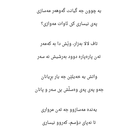
یە چوون جە گیانت گەوهەر مەسازی
پەی نیساری کێ ئاوات مەوازی؟
تاف لالا بەزار، وێش دا بە کەمەر
تەن پارەپارە دوود بەرشیش نە سەر
واتش یە خەیلێن جە یار بڕیانان
جەو پەی پەی وەسڵش بێ سەر و پانان
یەندە مەسازوو جە تەن مرواری
تا نەپای دۆسم، کەروو نیساری