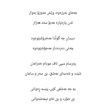
جەمای بەرزەوە، وێش مەوزۆ بەوار
تەن پارەپارە مەبۆ سەد هەزار
دیسان جە گوڵدا مەخرۆشێوەوە
چەنی دەردەدار مەجۆشێوەوە
پەرسام سپی تاف مودام خەرامان
شێت و شەیدای عەشق، بێ سەر و سامان
یە جە عەشقی کێن، پێسە ڕەوانی
بێ خۆرد و بێ خاو نیمەشەوانی