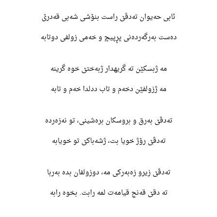
ئابی حەیوان تەدڤێ راست بنۆشی شەبی قەدرێ
دەست بەرگەردەنی پڕپیچ و خەمی زولفی دوتابە
مە ژبسکێن تە گریهدار ژبەختێ خوە گرینە
مە ژزولفێن دخەم و تاب ددلدا خەم و تابە
تەدڤێ بەرق و بروسکان برەشینی، تو نەزەردە
تەدڤێ رۆژ خویا بت، ژشەباکێ تو خویابە
تەدڤێ زیرو زەبەرکی مە، دوزولفان بدە بەربا
تە دقێ قەنج قیامەت لمە رابت. بخوە رابە