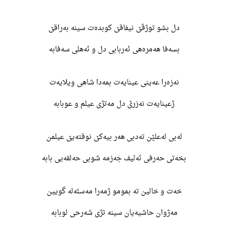
دل بشو توژڤێ نیفاقێ کوبدەت سینە بەراقێ
بسەفا هەمرەهی ئەربابی دل و ئەهلی سەفابە
نەزەرا عەینی عینایەت بمەدا شاهی ویلایەت
ژعینایەت نەزرێ دل مەتژی عیلم و عوبابە
لەبی لەعلێن تەدبی هەر بیەکێ نوقتەیێ عیلمن
بخەتی حەرفی ئەلیف جەزمە شوبی حەلقەیی بابە
خەت و خالین تە بمومو ژمەرا مەسئەلە گویین
مەژوان حاشیەیان سینە تژی شەرحی لوبابە