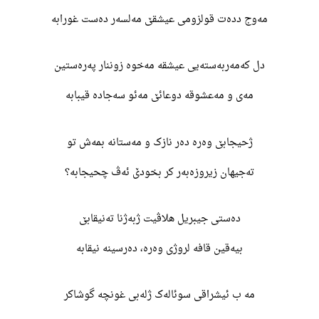
مەوج ددەت قولزومی عیشقێ مەلسەر دەست غورابە
دل کەمەربەستەیی عیشقە مەخوە زوننار پەرەستین
مەی و مەعشوقە دوعائێ مەئو سەجادە قیبابە
ژحیجابێ وەرە دەر نازک و مەستانە بمەش تو
تەجیهان زیروزەبەر کر بخودێ ئەڤ چحیجابە؟
دەستی جیبریل هلاڤیت ژبەژنا تەنیقابێ
بیەقین قافە لروژی وەرە، دەرسینە نیقابە
مە ب ئیشراقی سوئالەک ژلەبی غونچە گوشاکر