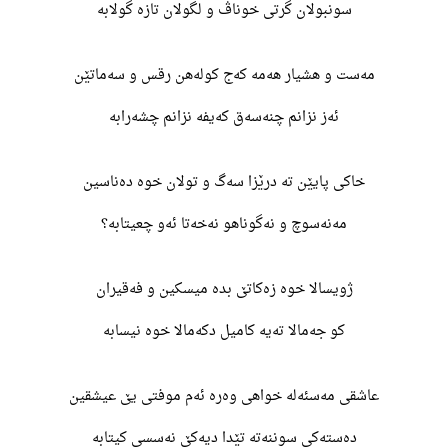
سونبولان گرتی خوناڤ و لگولان تازە گولابە
مەست و هشیار هەمە کەج کولەهن رقس و سەماتێن
ئەز نزانم چنەسەق کەیفە نزانم چشەرابە
خاکی پایێن تە درێزا سەگ و تولان خوە دەناسین
مەنەسوچ و نەگوناهو نەخەتا ئەو چعیتابە؟
ژویسالا خوە زەکاتێ بدە میسکین و فەقیران
کو جەمالا تەیە کامیل دکەمالا خوە نیسابە
عاشقی مەسئەلە خواهی وەرە ئەم موفتی یێ عیشقین
دەستەکی سوننەتە تێدا دیەکێ نەسسی کیتابە