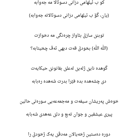
کو ب ئیلهامی دزانی دسوئالا مە جەوابە
(یان، گۆ ب ئیلهامی دزانی دسوئالاتە جەوابە)
توبنێ سازێ بئاواز چرەنگی مە دخوازت
(الله الله) بخودێ قەت دبهی ئەڤ چخیتابە؟
گوهدە نایێ ژلەبێ لەعلێ بقانونێ حیکایەت
دی چشەهدە بدە فێرا بدرت شەهدە رەبابە
خوەش پەریشان سیفەت و مەجمەعەیی سورەتی حالین
پیری عیشقین و جوان تەبع و دلێ عەهدی شەبابە
دورە دەستین ژخەیالان مەدڤێ یەک ژخودێ را