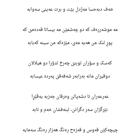
خەف دبەحسا مەژدل بێت و برت عەینی سەوابە
مە موشەررەف کە دو چەشمێن مە بیساتا قەدەمێ کە
پوڕ لنک من هەیە مەی، مێزەکە من سینە کەبابە
کەسک و سۆران توبنێ چەرخ لدۆرا دو هیلالان
دوقیران مانە بەرابەر شەفەقێ پەردە عیسابە
عەرعەران تا دشەپالن وەرقان جەزبە یەڤێڕا
نێرگزان سەر دگرانن، لبنەفشان خەم و تابە
چیچەکێن قەوس و قەزەح رەنگ هەزار رەنگ سەمایە