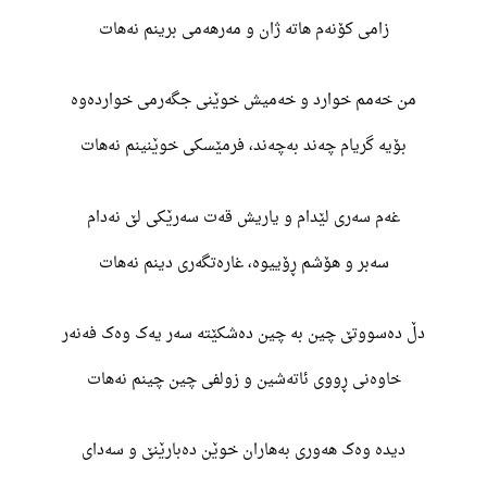
زامی کۆنەم هاتە ژان و مەرهەمی برینم نەهات
من خەمم خوارد و خەمیش خوێنی جگەرمی خواردەوە
بۆیە گریام چەند بەچەند، فرمێسکی خوێنینم نەهات
غەم سەری لێدام و یاریش قەت سەرێکی لێ نەدام
سەبر و هۆشم ڕۆییوە، غارەتگەری دینم نەهات
دڵ دەسووتێ چین بە چین دەشکێتە سەر یەک وەک فەنەر
خاوەنی ڕووی ئاتەشین و زولفی چین چینم نەهات
دیدە وەک هەوری بەهاران خوێن دەبارێنێ و سەدای