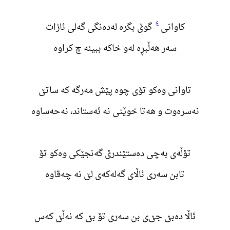
٤
کاوانی
گوێ بگرە لەدەنگی گەلی ئازات
سەر هەڵبڕە لەو خاکە ببینە چ کراوە
تاوانی وەکو تۆی چوە پێش مەرگە کە ساتێ
نەسرەوت و هەتا خوێنی نە ئەستاند، نەحەساوە
تۆڵەی بەچی دەستێندرێ گەنجێکی وەکو تۆ
تابن سەری ئاڵای گەلەکەی لێ نە چەقاوە
ئاڵا دەبێ جێ‌ی بن سەری تۆ بێ کە نەڵێ کەس