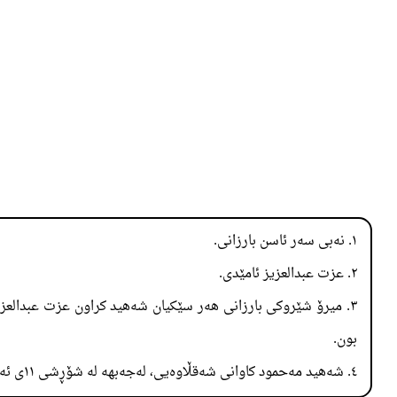
١. نەبی سەر ئاسن بارزانی.
٢. عزت عبدالعزیز ئامێدی.
بون.
٤. شەهید مەحمود کاوانی شەقڵاوەیی، لەجەبهە لە شۆڕشی ١١ی ئەیلولدا شەهید بوو.