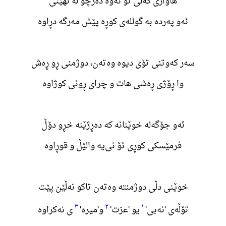
هاواری گەلی تۆ ئەوە دەرچو لە نهێنی
ئەو پەردە بە گوللەی کوڕە پێش مەرگە دڕاوە
سەر کەوتنی تۆی دیوە وەتەن، دوژمنی ڕو ڕەش
وا ڕۆژی ڕەشی هات و چرای ڕونی کوژاوە
ئەو جۆگەلە خوێنانە کە دەڕژێنە خڕو دۆڵ
فرمێسکی کوڕی تۆ نی‌یە والێڵ و قوڕاوە
خوێنی دڵی دوژمنتە وەتەن تاکو نەڵێن پێت
٣
٢
١
تۆڵەی 'نەبی'
یو 'عزت'
و'میرە'
ی نەکراوە