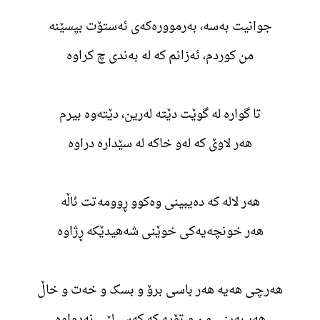
جوانیت بەسە، بەرموورەکەی ئەستۆت بپسێنه
من کوردم، ئەزانم که له بەندی چ کراوە
تا گواره له گوێت دێته لەرین، دێتەوە بیرم
هەر لاوێ که لەو خاکه له سێداره دراوە
هەر لالە کە دەیبینی وەکوو ڕوومەتت ئاڵە
هەر خونچەیەکی خوێنی شەهیدێکە ڕژاوە
هەرچی هەیه هەر باسی برۆ و بسک و خەت و خاڵ
هەر بەینی من و تۆیه که کەس لێی نەدواوە