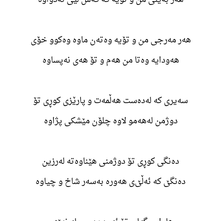
هەر مەرجی من و تۆیە وەتەن ماوە وەکوو خۆی
هەودایە وەتا من هەم و تۆ هەی نەپساوە
سەیری کە لەدەست هەڵمەت و پارێزی کوڕی تۆ
دوژمن لەهەمو لاوە چلۆن مێشکی پژاوە
دەنگی کوڕی تۆ دوژمنی هێناوەتە لەرزین
دەنگێ کە ئەڵێ‌ی هەورە بەسەر شاخ و چیاوە