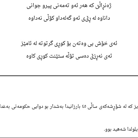
ژەنڕاڵێ کە هەر ئەو تەمەنی پیرو جوانی
داناوە لە ڕێ‌ی ئەو گەلەداو کۆڵی نەداوە
ئەی خۆش بی وەتەن بۆ کوڕی گرتوتە لە ئامێز
ئەی نەڕزێ دەسی تۆڵە ستێنت کوڕی کاوە