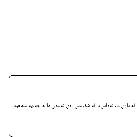
٣. میرۆ شێروکی بارزانی هەر سێکیان شەهید کراون عزت عبدالعزیز کە لە شۆڕشەکەی ساڵی ٤٥ بارزانیدا بەشدار بو دوایی حکومەتی بەغدا لە داری دا، ئەوانی‌تر لە شۆڕشی ١١ی ئەیلول دا لە جەبهە شەهید