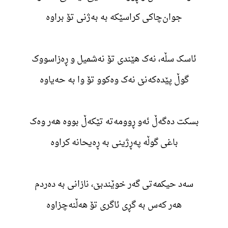
جوان‌چاکی کراسێکە بە بەژنی تۆ براوە
ئاسک سڵە، نەک هێندی تۆ نەشمیل و ڕەزاسووک
گوڵ پێدەکەنێ نەک وەکوو تۆ وا بە حەیاوە
بسکت دەگەڵ ئەو ڕوومەتە تێکەڵ بووە هەر وەک
باغی گوڵە پەڕژینی بە ڕەیحانە کراوە
سەد حیکمەتی گەر خوێندبێ، نازانی بە دەردم
هەر کەس بە گڕی ئاگری تۆ هەڵنەچزاوە