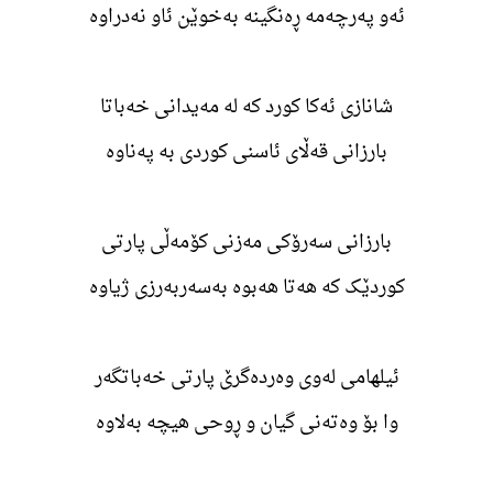
ئەو پەرچەمە ڕەنگینە بەخوێن ئاو نەدراوە
شانازی ئەکا کورد کە لە مەیدانی خەباتا
بارزانی قەڵای ئاسنی کوردی بە پەناوە
بارزانی سەرۆکی مەزنی کۆمەڵی پارتی
کوردێک کە هەتا هەبوە بەسەربەرزی ژیاوە
ئیلهامی لەوی وەردەگرێ پارتی خەباتگەر
وا بۆ وەتەنی گیان و ڕوحی هیچە بەلاوە