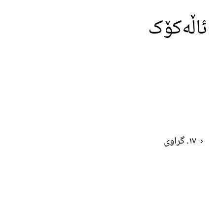
ئاڵەکۆک
‹
١٧. گراوی