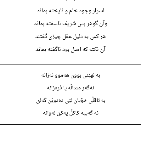
اسرار وجود خام و ناپخته بماند
وآن گوهر بس شريف ناسفته بماند
هر کس به دليل عقل چيزی گفتند
آن نکته که اصل بود ناگفته بماند
به نهێنی بوون هه‌موو نه‌زانە
ئه‌گه‌ر منداڵه یا فره‌زانە
بە ئاقڵی خۆیان لێی ده‌دوێن گه‌لێ
نه‌ گه‌ییه کاکڵ یه‌کێ له‌وانە