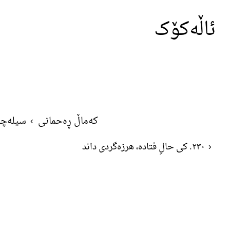
ئاڵەکۆک
کەماڵ ڕەحمانی
›
سیلەچا
‹
٢٣٠. کی حالِ فتاده، هرزه‌گردی داند