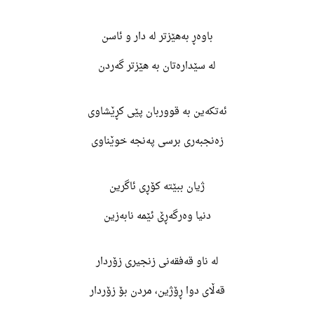
باوەڕ بەهێزتر لە دار و ئاسن
لە سێدارەتان بە هێزتر گەردن
ئەتکەین بە قووربان پێی کڕێشاوی
زەنجبەری برسی پەنجە خوێناوی
ژیان ببێتە کۆڕی ئاگرین
دنیا وەرگەڕێ ئێمە نابەزین
لە ناو قەفقەنی زنجیری زۆردار
قەڵای دوا ڕۆژین، مردن بۆ زۆردار