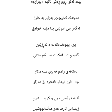
پێت ئەڵێ ڕوو ڕەش ناڵێم «بێزارم»
مەچەک کەلپچەی بەزان بە جارێ
ئەگەر چی خوێنی پیا دێتە خوارێ
پێ، پێوەندەکەت دائەڕزێنێ
گەردن تەوقەکەت هەر ئەپسێنێ
دەلاقەی زامم قەبری ستەمکار
جێ داری لێدان فەخرە بۆ هەژار
ئێمە دوژمنی دیل و کوڕنووشین
زیندانی تارت هەر هەڵئەلووشین