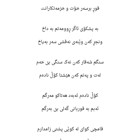
قوڕ برسەر خۆت و خزمەتکارانت
بە پشکۆی ئاگر ڕوومەتم بە داخ
ونجڕ کەن وێنەی نەقشی سەر بەیاخ
سنگم شەقار کەن نەک سنگی بێ خەم
لەت و پەتم کەن هێشتا کۆڵ نادەم
کۆڵ نادەم ئەبەد هەتاکو مەرگم
ئەبم بە قوربانی گەلی بێ بەرگم
قامچی کوای لە کوێی پشتی زامدارم