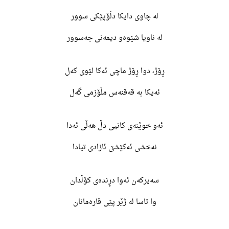
لە چاوی دایکا دڵۆپێکی سوور
لە ناویا شێوەو دیمەنی جەسوور
ڕۆژ، دوا ڕۆژ ماچی ئەکا لێوی کەل
ئەیکا بە قەقنەس مڵۆزمی گەل
ئەو خوێنەی کانیی دڵ هەڵی ئەدا
نەخشی ئەکێشێ ئازادی تیادا
سەیرکەن ئەوا دڕندەی کۆڵدان
وا تاسا لە ژێر پێی قارەمانان