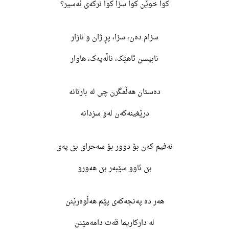
کوا خوێن کوا سزا کوا نرکەی ئەسیر؟
سزام دەن، سزا، پڕ ژان و ئازار
نابیسن ئاهێک، ناڵەیەک، هاوار
دەستان هەڵمگرن چی لە بارتانە
درێغینەکەن لەو سزدانە
نەفیم کەن بۆ دوور بۆ سەحرای بێ پەی
بێ ئاوو سێبەر بێ هەورو
هەر دە پەنجەکەی پێم هەڵوەرێنن
لە دارکاریما قەت دامەمێنن