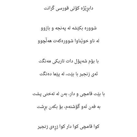
دابڕێژە کۆتی قورسی گرانت
شوورە بکێشە لە پەنجە و بازوو
لە ناو خوێناوا شوورەکەت هەڵچوو
با بۆم شەپۆل دات تاریکی مەنگت
ئەی زنجیر با بێت، لە پێما دەنگت
با بێت قامچی و دار، بەن لە تەختی پشت
بە فەن ئەو گۆشتەم، بۆ بکەن بڕشت
کوا قامچی کوا دار کوا زڕەی زنجیر