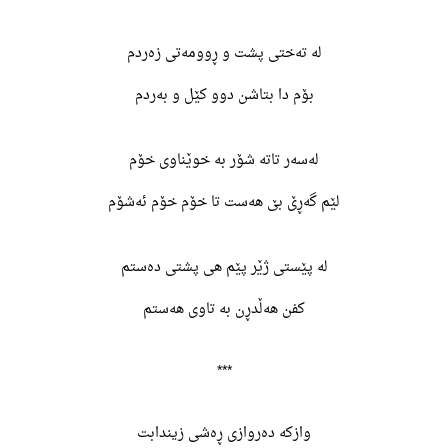
لە تەختی پشت و ڕوومەتی زەردم
بۆم دا بتاشن دوو کێل و بەردم
لەسەر تاتە شۆر بە خوێناوی خۆم
لێم گەڕێ بێ هەست تا خۆم خۆم ئەشۆم
لە پێستی ژێر پێم هی پشتی دەستم
کفن هەڵدڕن بە تاوی هەستم
***
وازکە دەروازی ڕەشی زیندابت