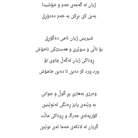
ژیان لە گەمەی خەم و خۆشیدا
بەبێ كێ بڕكێ بە خەم دەدۆڕێ
شیرینی ژیان تامی دەگۆڕێ
بۆ تاڵی و سوێری و هەستێكی ناخۆش
ڕوناكی ژیان لەگەڵ چاوی تۆ
ورد ورد كز دەبێ تا دەبێ خامۆش
وەرزی بەهاری پڕ گوڵ و جوانی
بە وێنەی پایز ڕەنگی ئەنوێنیێ
كۆرپەلەی جەرگ و ڕوناكی ماڵت
گریان لە لانكەی خەما ئەی نوێنێ