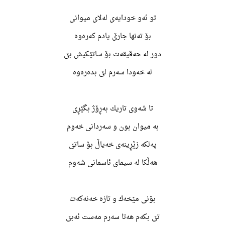
تو ئەو خودایەی لەلای میوانی
بۆ تەنها جارێ یادم كەرەوە
دور لە حەقیقەت بۆ ساتێكیش بێ
لە خەودا سەرم لێ بدەرەوە
تا شەوی تاریك بەڕۆژ بگێڕی
بە میوان بون و سەردانی خەوم
پەلكە زێڕینەی خەیاڵ بۆ ساتێ
هەڵكا لە سیمای ئاسمانی شەوم
بۆنی مێخەك و تازە خەنەكەت
تێ بكەم هەتا سەرم مەست ئەبێ