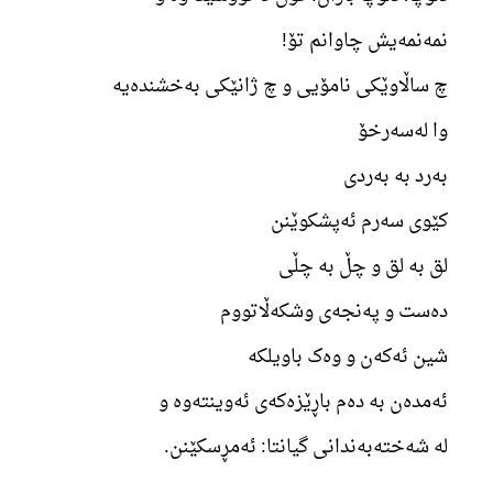
نمەنمەیش چاوانم تۆ!
چ ساڵاوێکی نامۆیی و چ ژانێکی بەخشندەیە
وا لەسەرخۆ
بەرد بە بەردی
کێوی سەرم ئەپشکوێنن
لق بە لق و چڵ بە چڵی
دەست و پەنجەی وشکەڵاتووم
شین ئەکەن و وەک باویلکە
ئەمدەن بە دەم باڕێزەکەی ئەوینتەوە و
لە شەختەبەندانی گیانتا: ئەمڕسکێنن.