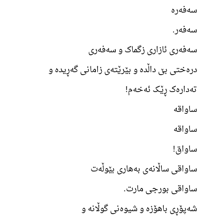
سەفەرە
سەفەر.
سەفەری ئازاری زگماک و سەفەری
درەختی بێ داڵدە و بێرێتەی زامانی گەڕیدە و
تەدارەک ڕێک ئەخەم!
ساواقە
ساواقە
ساواق!
ساواقی ساڵانەی بەهاری بێوڵەت
ساواقی بورجی مارت.
شەپۆڕی باهۆزە و شیوەنی گوڵانە و