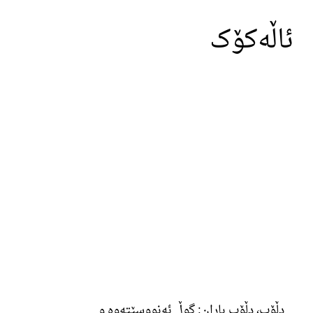
ئاڵەکۆک
دڵۆپ، دڵۆپ باران: گوڵ ئەنووسێتەوە و