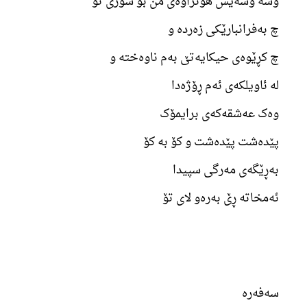
وشە وشەیش هۆنراوەی من بۆ سۆزی تۆ
چ بەفرانبارێکی زەردە و
چ کڕێوەی حیکایەتێ بەم ناوەختە و
لە ئاویلکەی ئەم ڕۆژەدا
وەک عەشقەکەی برایمۆک
پێدەشت پێدەشت و کۆ بە کۆ
بەڕێگەی مەرگی سپیدا
ئەمخاتە ڕێ بەرەو لای تۆ
سەفەرە