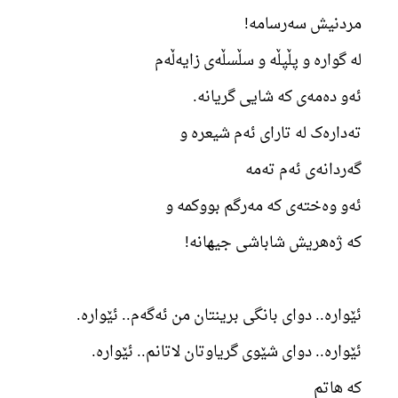
مردنیش سەرسامە!
لە گوارە و پڵپڵە و سڵسڵەی زایەڵەم
ئەو دەمەی کە شایی گریانە.
تەدارەک لە تارای ئەم شیعرە و
گەردانەی ئەم تەمە
ئەو وەختەی کە مەرگم بووکمە و
کە ژەهریش شاباشی جیهانە!
ئێوارە.. دوای بانگی برینتان من ئەگەم.. ئێوارە.
ئێوارە.. دوای شێوی گریاوتان لاتانم.. ئێوارە.
کە هاتم