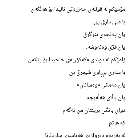
مۆمێکم لە قوللەی حەزرەتی نالیدا بۆ هەڵکەن
با ملی دارێ بێ
یان پەنجەی نێرگزێ
یان قژی وەنەوشە.
زامێکم لە دوندی «کەکۆن»ی حاجیدا بۆ پێکەن
با سەری بڕڕاوی شیعرێ بێ
یان مەمکی «وەسانان»
یان باڵای هەڵەبجە.
دوای بانگی برینتان من ئەگەم
کە هاتم
لە بەردەم دەروازەی هەناسەی ساردتانا