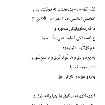
گڤە، گڤە «با» پێدەشتت ئەخوێنێتەوە و
نەفەس نەفەس هەناسەیشم: باڵاکەی تۆ
چ گەردەلوولێکی سەوزە و
چ ئەسپێکی ئەفسانەیی باڵدارە وا
لەم کۆتایی دنیایەوە
بە پڕتاو دێ و هەڵم ئەگرێ و ئەمفڕێنێ و
دوور دوور ئەمبا
بەرەو هۆبەی ئارانی تۆ.
کلوو، کلوو بەفر گوێ بۆ چیا ڕائەدێرێ و