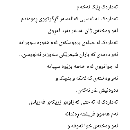
تەدارەک ڕێک ئەخەم
تەدارەک: لە ئەسپی کەللەسەر گڕگرتووی ڕەوەندم
ئەو وەختەی ژان لەسەر بەرد ئەڕوێ.
تەدارەک لە حیلەی برووسکەی ئەم هەورە سوورانە
ئەو دەمەی کە باران شیعرێکی سەوزتر ئەنووسێ..
لە جوانووی ئەم خەمە بزێوە سپیانە
ئەو وەختەی کە لانکە و بنچک و
دەوەنیش غار ئەکەن.
تەدارەک لە تەختی کەژاوەی زریکەی فەریادی
ئەم هەموو فریشتە ڕەندانە
ئەو وەختەی خوا ئەوقە و