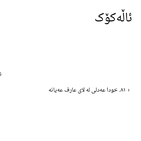
ئاڵەکۆک
ن
‹
٨١. خودا عەدلی لە لای عارف عەیانە