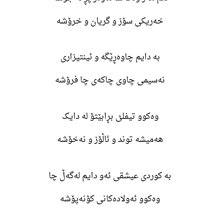
خەریکی سۆز و گریان و خرۆشە
بە دایم چاوەڕێگە و ئینتیزاری
نەسیمی چاوی چاکەی چا فرۆشە
وەکوو تیفلێ بڕابێتۆ لە دایک
هەمیشە توند و ئاڵۆز و نەخۆشە
بە کوردی عیشقی ئەو دایم لەگەڵ چا
وەکوو ئەولادەکانی کۆنەپۆشە