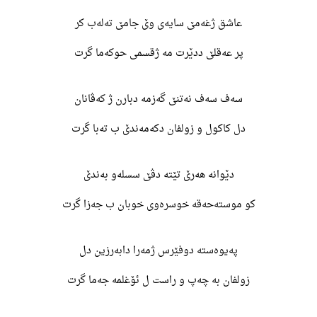
عاشق ژغەمێ سایەی وێ جامێ تەلەب کر
پر عەقلێ ددێرت مە ژقسمی حوکەما گرت
سەف سەف نەتنێ گەزمە دبارن ژ کەڤانان
دل کاکول و زولفان دکەمەندێ ب تەبا گرت
دێوانە هەرێ تێتە دڤێ سسلەو بەندێ
کو موستەحەقە خوسرەوی خوبان ب جەزا گرت
پەیوەستە دوفێرس ژمەرا دابەرزین دل
زولفان بە چەپ و راست ل ئۆغلمە جەما گرت