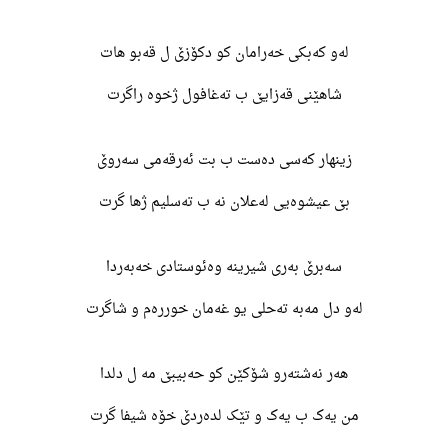
لەو کەبکی خەرامان کو دکۆزێ ل قەبو هات
شاهێنی قەزایێ ب تەغافول ژخوە راگرت
زینهار کەسی دەست ب بت ئەرقەمی سەروێ
بێ عیشوەیی لەعلان نە ب تەسلیم ژها گرت
سەبرێ بەری شیرینە وەئوستادی خەبەردا
لەو دل مەبە تەحلی یو غەمان خوررەم و شاگرت
هەر نەشتەرو شۆکێن کو حەبیبێ مە ل دلدا
من یەک ب یەک و تێک لدەردێ خۆە شیفا گرت