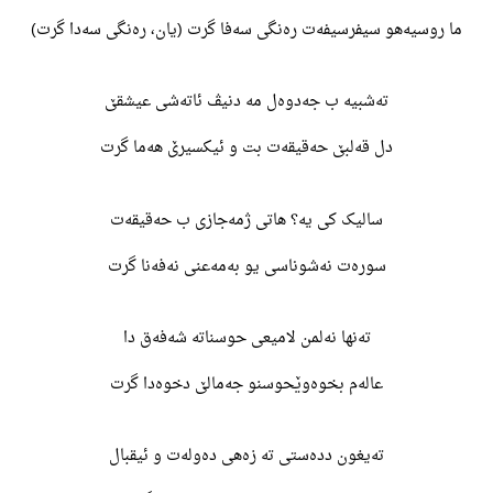
ما روسیەهو سیفرسیفەت رەنگی سەفا گرت (یان، رەنگی سەدا گرت)
تەشبیه ب جەدوەل مە دنیڤ ئاتەشی عیشقێ
دل قەلبێ حەقیقەت بت و ئیکسیرێ هەما گرت
سالیک کی یە؟ هاتی ژمەجازی ب حەقیقەت
سورەت نەشوناسی یو بەمەعنی نەفەنا گرت
تەنها نەلمن لامیعی حوسناتە شەفەق دا
عالەم بخوەوێحوسنو جەمالێ دخوەدا گرت
تەیغون ددەستی تە زەهی دەولەت و ئیقبال