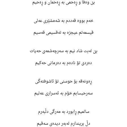
بێ وەفا و ڕەحمی بە ڕەحمان و ڕەحیم
خەم بووە قەددم بە شەمشێری عەلی
قیسمەتم عیجزە بە تەقسیمی قەسیم
بێ لەبت شاد نیم بە سەرچەشمەی حەیات
دەردی تۆ نادەم بە دەرمانی حەکیم
ڕەونەقە بۆ حوسنی تۆ ئاشوفتەگی
سەرحیسابم خۆم بە ئەسراری عەلیم
سالمیم ڕابورد بە مەرگی دڵبەرم
دڵ بریندارم لەبەر دیدەی سەقیم