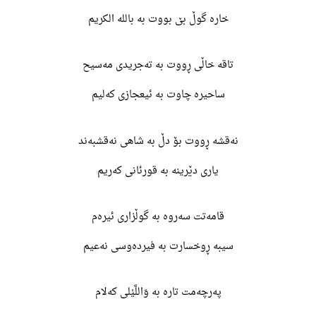
خارە گوڵ بێ بووت بە بالله الکریم
تاقە خاڵی ڕووت بە تەجریدی مەسیح
ساحیرە چاوت بە ئیعجازی کەلیم
نەقشە ڕووت بۆ دڵ بە شاهی نەقشبەند
یاری دێرینە بە قورئانی کەریم
قامەتت سەروە بە گوڵزاری ئیرەم
سیبە ڕوخسارت بە فیردەوسی نەعیم
پەرچەمت تارە بە وَاللَّیْلی کەلام