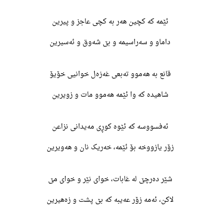
ئێمە کە کچین هەر بە کچی عاجز و پیرین
داماو و سەراسیمە و بێ شەوق و ئەسیرین
قانع بە هەموو تەبعی غەزەل خوانیی خۆیۆ
شاهیدە کە وا ئێمە هەموو مات و زویرین
ئەفسووسە کە ئێوە کوڕی مەیدانی نزاعن
زۆر یازووخە بۆ ئێمە، خەریک نان و هەویرین
شێر دەرچێ لە غابات، خوای نێر و خوای مێ
لاکن، ئەمە زۆر عەیبە کە بێ پشت و زەهیرین