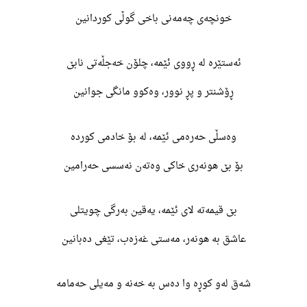
خونچەی چەمەنی باخی گوڵی کوردانین
ئەستێرە لە ڕووی ئێمە، چلۆن خەجڵەتی نابێ
ڕۆشنتر و پڕ نوور، وەکوو مانگی جوانین
وەسڵی حەرەمی ئێمە، لە بۆ خادمی کوردە
بۆ بێ هونەری خاکی وەتەن نەسسی حەرامین
بێ قیمەتە لای ئێمە، یەقین بەرگی چویتلی
عاشق بە هونەر، مەستی غەزەب، تێغی دەبانین
شەق لەو کوڕە وا دەس بە خەنە و مەیلی حەمامە