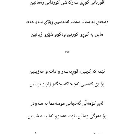
قوربانی کوڕی سەرکەشی کوردانی زەمانین
وەختێ بە سەفا سەف ئەبەسین ڕۆژی سەیاحەت
مایل بە کوڕی کوردی وەکوو شێری ژیانین
***
ئێمە کە کچین، قوڕبەسەر و مات و حەزینین
بۆ بێ کەسیی ئەم خاکە، جگەر زام و برینین
ئەی کۆمەڵی گەنجانی موسەمما بە منەوەر
بۆ مەرگی وەتەن، ئێمە هەموو ئەلبیسە شینین