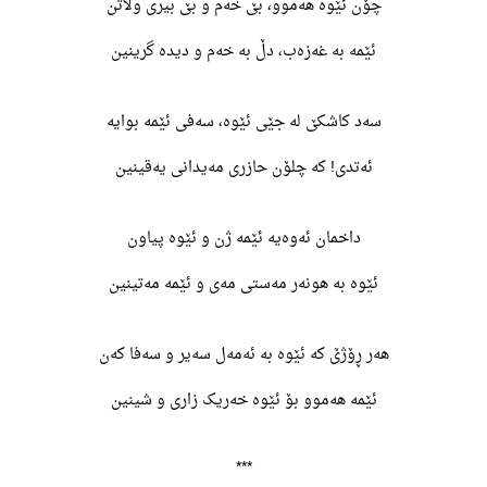
چۆن ئێوە هەموو، بێ خەم و بێ بیری وڵاتن
ئێمە بە غەزەب، دڵ بە خەم و دیدە گرینین
سەد کاشکێ لە جێی ئێوە، سەفی ئێمە بوایە
ئەتدی! کە چلۆن حازری مەیدانی یەقینین
داخمان ئەوەیە ئێمە ژن و ئێوە پیاون
ئێوە بە هونەر مەستی مەی و ئێمە مەتینین
هەر ڕۆژێ کە ئێوە بە ئەمەل سەیر و سەفا کەن
ئێمە هەموو بۆ ئێوە خەریک زاری و شینین
***