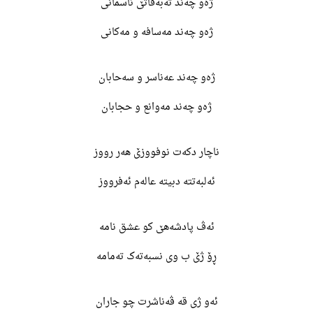
ژەو چەند تەبەقاتێ ئاسمانی
ژەو چەند مەسافە و مەکانی
ژەو چەند عەناسر و سەحابان
ژەو چەند مەوانع و حجابان
ناچار دکەت نوفووزێ هەر رووز
ئەلبەتتە دبیتە عالەم ئەفرووز
ئەڤ پادشەهێ کو عشق نامە
ڕۆ ژێ ب وی نسبەتەک تەمامە
ئەو ژی قە ڤەناشرت چو جاران