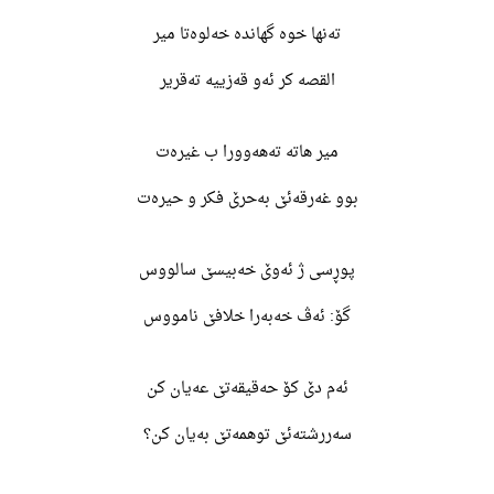
تەنها خوە گهاندە خەلوەتا میر
القصه کر ئەو قەزییە تەقریر
میر هاتە تەهەوورا ب غیرەت
بوو غەرقەئێ بەحرێ فکر و حیرەت
پوڕسی ژ ئەوێ خەبیسێ سالووس
گۆ: ئەڤ خەبەرا خلافێ نامووس
ئەم دێ کۆ حەقیقەتێ عەیان کن
سەررشتەئێ توهمەتێ بەیان کن؟