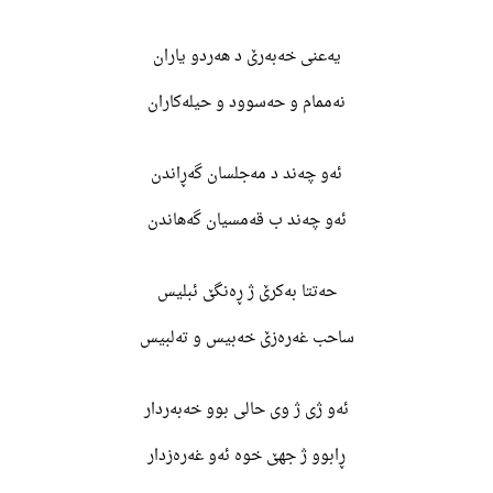
یەعنی خەبەرێ د هەردو یاران
نەممام و حەسوود و حیلەکاران
ئەو چەند د مەجلسان گەڕاندن
ئەو چەند ب قەمسیان گەهاندن
حەتتا بەکرێ ژ ڕەنگێ ئبلیس
ساحب غەرەزێ خەبیس و تەلبیس
ئەو ژی ژ وی حالی بوو خەبەردار
ڕابوو ژ جهێ خوە ئەو غەرەزدار