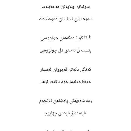
سولتانێ ولایەتێ مەحەببەت
سەرخەیلێ ئەیالەتێ مەوەددەت
گاڤا کو ژ مەکمەنێ خولووسی
بنمیت ل تەختێ دل جولووسی
کەنگی دکەتن قەبوولێ ئەستار
حەتتا عەلەما خوە ناکەت ئزهار
رەه شوبهەتی پادشاهێ ئەنجوم
تابەندە ژ تارەمێ چهاروم