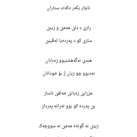
ناچار بکەر دکەت ستاران
رازی د دلێ مەمێ و زینێ
سازی کو د پەردەیا ئەڤینێ
هندی نەگەهشتبوو زەبانان
نەدبوو چو زیان ژ بۆ خودانان
مزرابێ زەبانێ خەلقێ ناساز
بێ پەردە کو بوو تەرانە پەرداز
زینێ نە گونەه مەمێ نە سووچەک