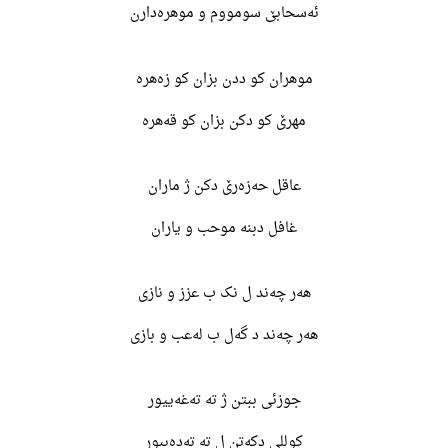
ئەسحابێ سومووم و موهرەدارن
موهران کو ددن بزان کو زەهرە
مهرێ کو دکن بزان کو قەهرە
عاقل حەزەرێ دکن ژ ماران
غافل دبنە موحب و یاران
هەر چەند ل نک ب عزز و نازی
هەر چەند د گەل ب لەعب و بازی
جوزئی ببتن ژ تە تەغەییور
کوللی دکەتن ل تە تەدەببور