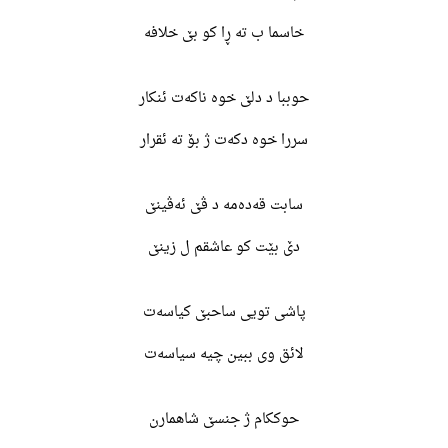
خاسما ب تە ڕا کو بێ خلافە
حوببا د دلێ خوە ناکەت ئنکار
سررا خوە دکەت ژ بۆ تە ئقرار
سابت قەدەمە د ڤێ ئەڤینێ
دێ بێت کو عاشقم ل زینێ
پاشی تویی ساحبێ کیاسەت
لائق وی ببین چیە سیاسەت
حوککام ژ جنسێ شاهمارن