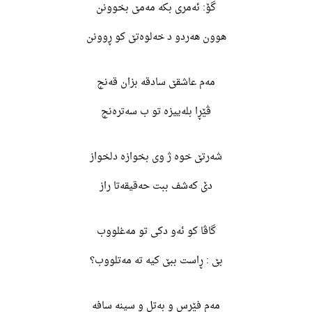
گۆ: ئەمری بکە مەمێ بخوونن
هوون هەردو د خەلوەتێ کو ڕوونن
مەم عاشقێ سادقە بزان قەنج
ڤێڕا بلەییزە تو ب سەترەنج
شەرتێ خوە ژ وی بخوازە دلخواز
دێ کەشف ببت حەقیقەتا راز
گاڤا کو ئەو دکی تو مەغلووب
بێ : ڕاست ببێ کیە تە مەتلووب؟
مەم فێرس و بەتل و سینە سافە