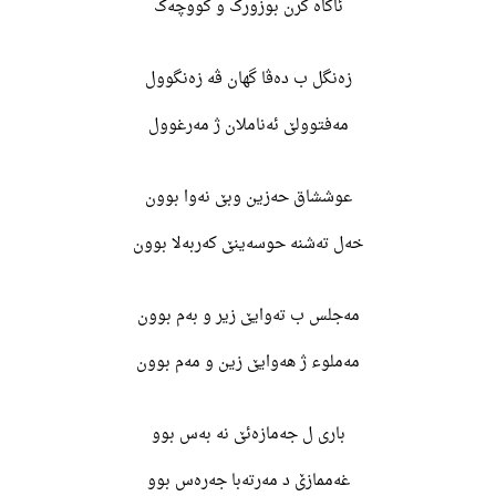
ئاگاه کرن بوزورک و کووچەک
زەنگل ب دەڤا گهان ڤە زەنگوول
مەفتوولێ ئەناملان ژ مەرغوول
عوششاق حەزین وبێ نەوا بوون
خەل تەشنە حوسەینێ کەربەلا بوون
مەجلس ب تەوایێ زیر و بەم بوون
مەملوء ژ هەوایێ زین و مەم بوون
باری ل جەمازەئێ نە بەس بوو
غەممازێ د مەرتەبا جەرەس بوو