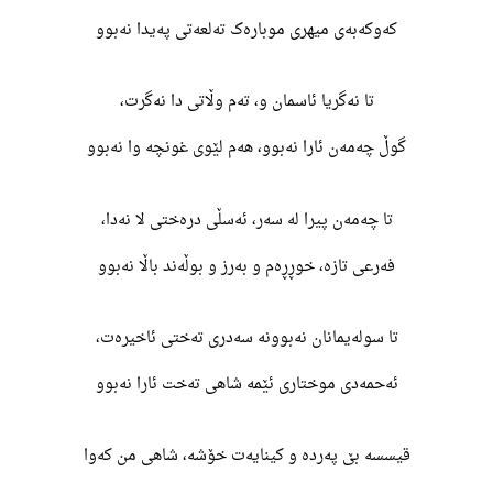
کەوکەبەی میهری موبارەک تەلعەتی پەیدا نەبوو
تا نەگریا ئاسمان و، تەم وڵاتی دا نەگرت،
گوڵ چەمەن ئارا نەبوو، هەم لێوی غونچە وا نەبوو
تا چەمەن پیرا لە سەر، ئەسڵی درەختی لا نەدا،
فەرعی تازە، خوڕڕەم و بەرز و بوڵەند باڵا نەبوو
تا سولەیمانان نەبوونە سەدری تەختی ئاخیرەت،
ئەحمەدی موختاری ئێمە شاهی تەخت ئارا نەبوو
قیسسە بێ پەردە و کینایەت خۆشە، شاهی من کەوا