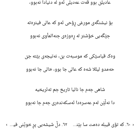
عادیلێ بوو قەت عەدیلی ئەو لە دنیادا نەبوو،
بۆ نیشنگەی مورغی ڕۆحی ئەو کە عالی فیترەتە
جێگەیی خۆشتر لە ڕەوزەی جنەالمأوی نەبوو
وەک قیاسێکی کە موسبەت بێ، نەتیجەی بێتە جێ
حەمدو لیللا شەه کە عالی جا بوو، خالی جا نەبوو
شاهی جەم جا نالیا تاریخ جم تەئریخیە
دا نەڵێن لەم عەسرەدا ئەسکەندەری جەم جا نەبوو
‹
٦٠. کە تۆی قیبلە دەمت سا بێنە قوربان
٦٢. دڵ شیشەیی پڕ خوێنی فیراقی، فەرەقی بوو
›