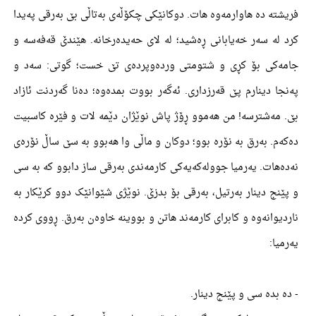
فریشتە دە هاوارمەوە هات. دوکانێکی چکۆڵەی بەتاڵی بێ بەرقی پەیدا
کرد لە سەر خەیابانی ڕەشید؛ لە لای حەیدەرخانە. هێندێ قەفەسە و
جامەکی بۆ کڕی و شتومتی وردەوپردەی تێ خست؛ گوتی: سەد و
پەنجا دینارم پێ قەرزداری. ئەگەر بووت بمدەوە؛ دەنا گەردنت ئازاد
بێ. مەشترسە! من هەموو ڕۆژ پاش نوێژان دێمە لات و فێرە کاسبیت
دەکەم. بەرق بە نۆرە بوو؛ دوکان و ماڵی وا هەبوو بە سێ ساڵ نۆرەی
نەدەهات. یەرمیا جوولەکەیەکی کارمەندی بەرقی ساز دابوو کە بە سی
و پێنج دینار بەرتیل، بەرقی بۆ بدزێ. نوێژی شێوانێک دوو کرێکار بە
ناردیوانەوە و کابرای کارمەند هاتن و بووینە خاوەن بەرق. ڕووی کردە
یەرمیا:
- دە بدە سی و پێنج دینار.