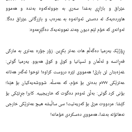
عێراق و بازاڕی بەغدا سەری بە جوولەکەوە بەندە و هەموو
هاوردەیەک لە دەستی ئەوانەوە بە عەرەب و بازرگانی عێراق دەگا.
لەوانەی کە خۆم لێم دیون چەند نموونەیەک دەگێڕمەوە:
ڕۆژێک یەرمیا دەگەڵم هات عەتر بکڕین. زۆر جۆرە عەتری بە مارکی
فەڕانسە و ئەڵمان و ئسپانیا و کوێ و کوێ هەبوو. یەرمیا گوتی:
غەزەبتان لێ بارێ! هەمووی لێرە دروست کراوە! توخوا ئەگەر هەتانە
عەترێکی ٧٧٧م بدەنێ بۆ خۆم، کە عەسڵە. شووشەیەکیان بۆ هێنا؛
بۆنی کرد گوتی: بەڵێ ئەوەم دەگوت کە خاریجییە. کابرا جڕتێکی بۆ
کێشا: مردووت مرێ بۆ کەریەتیت! سی ساڵیشە هیچ عەترێکی خارجی
نەهاتۆتە بەغدا، هەمووی دەسکردی خۆمانە!