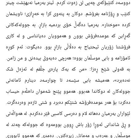
دووسەد کتێبۆکەی چەپی لێ زەوت کردم. ئیتر یەرمیا نەیهێشت چیتر
کتێب و ڕۆژنامە بفرۆشم. دوکان بە پتەوی کرا بە خەڕازی؛ ناویشمان
کردە «موختار». یەرمیا دەگەڵ خۆی بردمیە بازاڕ. بە جوولەکەکانی
گەڕاین کە عومدەفرۆش بوون و هەموویان دەیانناسی و لە کاری
فرۆشتنا زۆریان ئیحتیاج بە دەڵاڵی بازاڕ بوو. دەیگوت: ئەم کوڕە
ئامۆزامە و بابی موسڵمان بووە؛ هەرچی دەیەوێ بیدەنێ و من زامن.
بە قەولی شێخ ڕەزا: «من کە یەک پارەی جڵقم لە ئەزەل شک
نەدەبرد»، هەمیشە بایی سێسەد تا چوارسەد دینارم ئامانەتی
جوولەکان لە دوکاندا هەبوو. هەموو پێنج شەموان داخڵەم حیساب
دەکرد؛ بۆ هەر عومدەفرۆشە شتێکم دەبرد و شتی تازەم وەردەگرت.
ئێواران یەرمیان دەهاتە لام و دەرسی کاسبی فێر دەکردم. لە هەواڵەتی
و ڕێ شاندانی ئەوڕا زۆر باش ڕوون بوومەوە کە جوولەکە چەند لە
موسڵمان و عەرەب و مەمانان زیرەکترن. دەمدی کە هەموو ئابووری