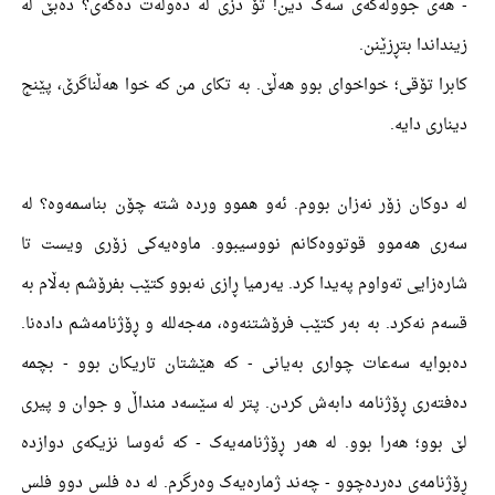
- هەی جوولەکەی سەگ دین! تۆ دزی لە دەوڵەت دەکەی؟ دەبێ لە
زینداندا بتڕزێنن.
کابرا تۆقی؛ خواخوای بوو هەڵێ. بە تکای من کە خوا هەڵناگرێ، پێنج
دیناری دایە.
لە دوکان زۆر نەزان بووم. ئەو هموو وردە شتە چۆن بناسمەوە؟ لە
سەری هەموو قوتووەکانم نووسیبوو. ماوەیەکی زۆری ویست تا
شارەزایی تەواوم پەیدا کرد. یەرمیا ڕازی نەبوو کتێب بفرۆشم بەڵام بە
قسەم نەکرد. بە بەر کتێب فرۆشتنەوە، مەجەللە و ڕۆژنامەشم دادەنا.
دەبوایە سەعات چواری بەیانی - کە هێشتان تاریکان بوو - بچمە
دەفتەری ڕۆژنامە دابەش کردن. پتر لە سێسەد منداڵ و جوان و پیری
لێ بوو؛ هەرا بوو. لە هەر ڕۆژنامەیەک - کە ئەوسا نزیکەی دوازدە
ڕۆژنامەی دەردەچوو - چەند ژمارەیەک وەرگرم. لە دە فلس دوو فلس