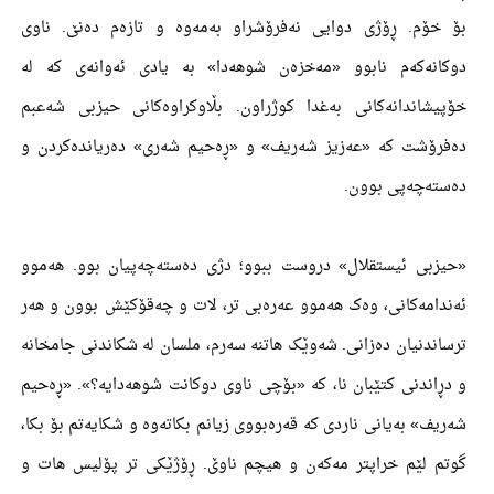
بۆ خۆم. ڕۆژی دوایی نەفرۆشراو بەمەوە و تازەم دەنێ. ناوی
دوکانەکەم نابوو «مەخزەن شوهەدا» بە یادی ئەوانەی کە لە
خۆپیشاندانەکانی بەغدا کوژراون. بڵاوکراوەکانی حیزبی شەعبم
دەفرۆشت کە «عەزیز شەریف» و «ڕەحیم شەری» دەریاندەکردن و
دەستەچەپی بوون.
«حیزبی ئیستقلال» دروست ببوو؛ دژی دەستەچەپیان بوو. هەموو
ئەندامەکانی، وەک هەموو عەرەبی تر، لات و چەقۆکێش بوون و هەر
ترساندنیان دەزانی. شەوێک هاتنە سەرم، ملسان لە شکاندنی جامخانە
و دڕاندنی کتێبان نا، کە «بۆچی ناوی دوکانت شوهەدایە؟». «ڕەحیم
شەریف» بەیانی ناردی کە قەرەبووی زیانم بکاتەوە و شکایەتم بۆ بکا،
گوتم لێم خراپتر مەکەن و هیچم ناوێ. ڕۆژێکی تر پۆلیس هات و