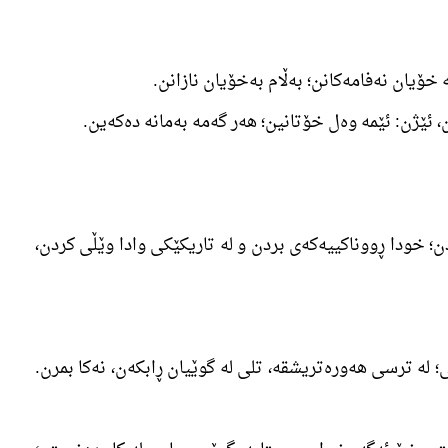
؛ خودا ڕووناکییەکەی بردن و لە تاریکێکی وادا وێڵی کردن،
ی؛ لە ترسی ھەورەتریشقە، تلی لە گوێیان ڕابکەن، نەکا بمرن.