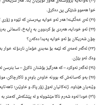
(٢٠) لەوانەیە برووسکەی ھەور کوێریان بکا. ھەر شریخەی
خوا ھەموو شتێکی پێ دەکرێ.
(٢١) ئەی خەڵکینە! ھەر ئەو خوایە بپەرستن کە ئێوە و زۆری تریشی پێش ئێوە وەدی ھێناوە. بەشکوو خۆتان بپارێزن.
(٢٢) ئەو خودایە، ھەردی بۆ کردوون بە ڕایەخ، ئاسمانی بە
چۆن شەریکان بۆ ئەو خوایە پەیدا دەکەن؟
(٢٣) ئەگەر لەمەی کە ئێمە بۆ عەبدی خۆمان ناردۆتە خوار
وەک ئەو بێژن.
(٢٤) ئەگەر نەوکرد – کە ھەرگیز بۆشتان ناکرێ – سا بترسن لەو ئاگرەی دەستەچیلەی تەوەن و لەشی مرۆیە و ھەر بۆ خودانەناسەکان ھەڵکراوە.
(٢٥) بەو کەسانەش کە بوونە خاوەن باوەڕ و ئاکارچاکن، مو
وێنەیان ھێناوە. ژنەکانیان لەوێ زۆر پاک و خاوێنن؛ تاھەتای
(٢٦) خودا لەوە شەرم ناکا مێشوولە و لە پێشکەش کەمتر بە 