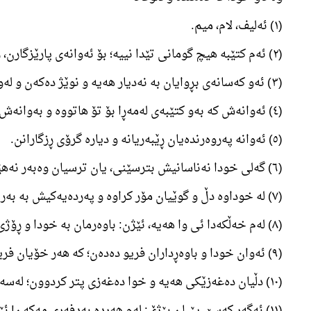
(١) ئەلیف، لام، میم.
(٢) ئەم کتێبە ھیچ گومانی تێدا نییە؛ بۆ ئەوانەی پارێزگارن، ڕێ شاندەرە:
(٣) ئەو کەسانەی بڕوایان بە نەدیار ھەیە و نوێژ دەکەن و لەو بژیوەش کە ئێمە پێمان داون، دەبەخشن.
(٤) ئەوانەش کە بەو کتێبەی لەمەڕا بۆ تۆ ھاتووە و بەوانەش بۆ پێغەمبەرانی بەر لە تۆ بەڕێ کراوە، بەبڕوان و لە ھاتنی ڕۆژی پەسڵانێ، گومانێکیان نییە.
(٥) ئەوانە پەروەرندەیان ڕێبەریانە و دیارە گرۆی ڕزگارانن.
(٦) گەلی خودا نەناسانیش بترسێنی، یان ترسیان وەبەر نەھێنی، وەکوو یەکە؛ ئەوان لە باوەڕی ھێنان خۆ دەبوێرن.
(٧) لە خوداوە دڵ و گوێیان مۆر کراوە و پەردەیەکیش بە بەر چاویاندا کشاوە و بەشیان ئازاری بەژانە.
(٨) لەم خەڵکەدا ئی وا ھەیە، ئێژن: باوەرمان بە خودا و ڕۆژی سەڵا ھێناوە؛ کەچی باوەڕیشیان نییە.
(٩) ئەوان خودا و باوەڕداران فریو دەدەن؛ کە ھەر خۆیان فریو داوە و پێش ناحەسن.
(١٠) دڵیان دەغەزێکی ھەیە و خوا دەغەزی پتر کردوون؛ لەسەر ئەم درۆ کردنە، بەشیان ئازاری بەژانە.
(١١) ئەگەر کەسێ پێیان بێژێ: لەم ھەردە بەدفەڕی مەکەن! ئێژن: ئێمە چاکەکارین.