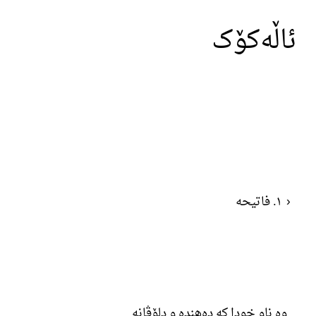
ئاڵەکۆک
‹
١. فاتیحە
وە ناو خودا کە دەھندە و دلۆڤانە