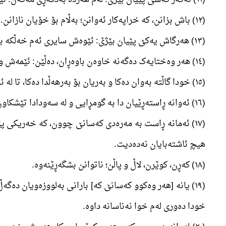
(١٢) باش بزانن، کە خراپەکار ئەوانن؛ بەڵام بۆ خۆیان نازانن.
(١٣) ھەرگاش یەکێ پێیان بێژێ: ئێوەش سایری ئەم خەڵکە بڕوا بێنن، ئێژن: جا چۆن ئێمە وەک نەفامان بڕوا بێنین؟ با بزانن، کە خۆیان نەفامەکانن؛ بەڵام بەخۆیان نازانن.
(١٤) ھەر وەختایەک دەگەنە خاوەن باوەڕان، دەڵێن: ئێمەش وەک ئێوە خاوەن باوەڕین. ھەرگاش چوونە لای شەیتانەکانی خۆیان، ئێژن: ئێمە وەل خۆتانین؛ ھەر گەمە بەمانە دەکەین.
(١٥) خودا گاڵتە بەوان دەکا و بەریان بۆ بەرھەڵدا دەکا، تا لە ئەو سەرکێشییەدا سەرگەردان بن.
(١٦) ئەوانە ڕاستەڕێیان دا بە گومڕایی و لە سەودادا تێشکاون و ڕێگەی ڕاستیان بەدی نەکرد.
(١٧) ئەمانە ڕاست بە مەرەدی کەسانێ چوون، کە خەریکی پ
ھیچ ئاشتەبایان نەدەدیت.
(١٨) کەڕن، کوێرن، لاڵ و پاڵن؛ ناتوانن بشگەڕێنەوە.
(١٩) یانە [ھەر وەکوو کەسانێ کە] بارانی بەلووزەویان دە
خودا دەوری لەم خوا نەناسانە داوە.