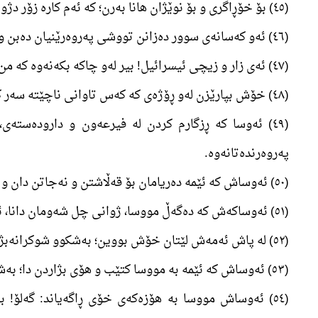
(٤٥) بۆ خۆڕاگری و بۆ نوێژان ھانا بەرن؛ کە ئەم کارە زۆر دژوارە؛ مەگین ھەر بۆ ئەو کەسانەی کە خۆیان بە زل نازانن؛
(٤٦) ئەو کەسانەی سوور دەزانن تووشی پەروەرێنیان دەبن و دەگەڕێنەوە بۆ لای خۆی.
(٤٧) ئەی زار و زیچی ئیسرائیل! بیر لەو چاکە بکەنەوە کە من دەربارەتانم کرد؛ لە چاو خەڵکی ھەموو دنیا پتر ڕێزم لە ئێوە نا.
(٤٨) خۆش بپارێزن لەو ڕۆژەی کە کەس تاوانی ناچێتە سەر کەسی تر؛ نە بارمتەی تێدا ھەیە و نە ھیچ خۆ کڕینەوەیەک؛ کەسیش دە ھانای کەس نایە.
(٤٩) ئەوسا کە ڕزگارم کردن لە فیرعەون و دارودەستە
پەروەرندەتانەوە.
(٥٠) ئەوساش کە ئێمە دەریامان بۆ قەڵاشتن و نەجاتن دان و ئەوانەی وەل فیرعەون بوون، ھەموومان بە خنکاندن دا و ئێوە تماشاو دەکردن.
(٥١) ئەوساکەش کە دەگەڵ مووسا، ژوانی چل شەومان دانا، ئێوە ئەو ناھەقییەتان کرد: پاش ئەو گوێرەکەتان پەرست.
(٥٢) لە پاش ئەمەش لێتان خۆش بووین؛ بەشکوو شوکرانەبژێر بن.
(٥٣) ئەوساش کە ئێمە بە مووسا کتێب و ھۆی بژاردن دا؛ بەشکوو ئێوە شارەزا بن.
(٥٤) ئەوساش مووسا بە ھۆزەکەی خۆی ڕاگەیاند: گەلۆ! ب