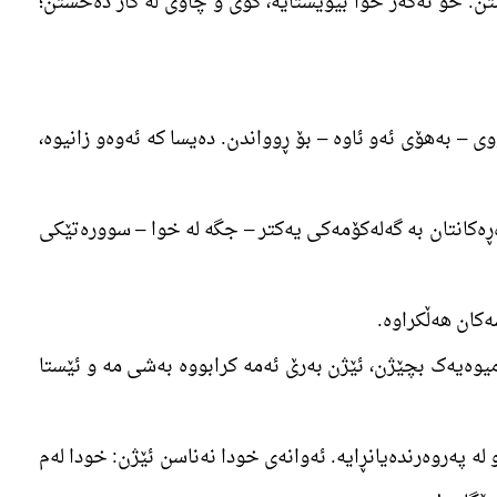
تن. خۆ ئەگەر خوا بیویستایە، گوێ و چاوی لە کار دەخستن؛
وی – بەھۆی ئەو ئاوە – بۆ ڕوواندن. دەیسا کە ئەوەو زانیوە،
وەڕەکانتان بە گەلەکۆمەکی یەکتر – جگە لە خوا – سوورەتێکی
ەر میوەیەک بچێژن، ئێژن بەرێ ئەمە کرابووە بەشی مە و ئێستا
و لە پەروەرندەیانڕایە. ئەوانەی خودا نەناسن ئێژن: خودا لەم