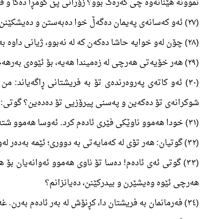
نموونە ھێنانەوە چی گەرەک بوو؟ زۆرانی پێ گومڕا دەکا و فر
(٢٧) ئەو کەسانەی پەیمان دەگەڵ خوا دەبەستن و دەیشکێنن؛ ئەو شتەی خودا ویستوویە ھەر بە ساغی بیھێڵنەوە، دەپسێنن و لە عەردا بەدفەڕی دەکەن، ھەر خۆیان زیانبار دەبن.
(٢٨) چۆن لەو خوایە حاشا دەکەن کە لە نەبوو، ژیانی داوە بە ئێوە و لە پاشان دەتانمرێنێ و دیسان زیندوو دەکاتەوە و ئەوسا گشتوو بۆ لای ئەو دەگەڕێنەوە.
(٢٩) ھەر خۆیەتی ھەرچی لە زەمیندا ھەیە، بۆ ئێوەی بەرھەم ھێناوە و ئەوسا پەرژایە بەرزایی و حەوت نھۆمی لێ دروست کرد. ھەر ئەویشە ئاگای لە ھەموو شت ھەیە.
(٣٠) ئەو کاتەی پەروەرندەی تۆ بە فریشتانی ڕاگەیاند: 
شوکرانەی تۆ دەکەین و پەسنی پیرۆزیی تۆ دەدەین؟ گوتی: ئە
(٣١) خودا ھەموو ناوێکی فێری ئادەم کرد. ئەوسا ھەموو شتەکانی لەبەر فریشتەکان ڕانا و گوتی: ئەگەر ڕاستی بۆ چوون ناوی ئەوانەم بۆ ھەڵدەن.
(٣٢) گوتیان: ھەر تۆی لە کەمایەتی بە دووری؛ ئێمە بەدەر لەوەی کە تۆ فێرت کردووین، ھیچ نازانین. ھەر بۆ خۆت زانای کارزانی.
(٣٣) گوتی ئەی ئادەم! دەسا تۆ ناوی ھەموو ئەوانەیان ب
ھەرچی ئێوە وەیشێرن و بیدرکێنن، دەیانزانم؟
(٣٤) فەرمانمان بە فریشتان دا، کڕنۆش لە بەر ئادەم بەرن. غەیرەز ئیبلیس ھەموویان سوژدەیان بۆ برد؛ ئەو کە خۆی بە زلتر دەزانی، سوژدەی نەبرد و سپڵە بوو.