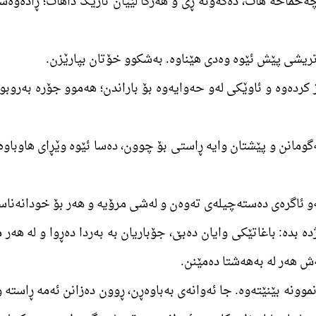
 چەخماخە ھات، دەکەونە ڕێ و ھەرگا لێیان تاریک داھات؛ ڕادەوەس
رز کردەوە و ئاوێکی لەو حەوایەوە بۆ باراندن؛ ھەموو جۆرە بەروبو
 بەگومانن و پێشتان وایە ڕاستی بۆ چوون، دەسا ئێوە وێڕای ھاوبا
ژدە بدە: باغاتێکی وایان دەبێ، جۆباریان بە بەردا دەڕوا و لە ھ
ەش ھەر لە بەھەشتا دەمێنن.
نموونە بێنێتەوە. جا ئەوانەی بەباوەڕن، ڕوون دەزانن ئەمە ڕاستە 