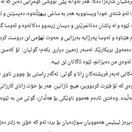
ەشیان شارەزا دەکا. ھەر ئەوانە پێی تووشی گومڕایی دەبن کە لە ڕ
من دەمەوێ بریکارێک لەسەر زەمین دیاری بکەم؛ گوتیان: تۆ کەسێ
وەی من دەیزانم، ئێوە ئاگاتان لێ نییە.
ۆ ھەڵبدە. وەختێ ئادەم ھەموو ناوێکی بۆ ھەڵدان، گوتی من بە ئێو