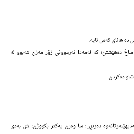
ی ساغ دەهێشتن؛ کە لەمەدا ئەزموونی زۆر مەزن هەبوو لە
ەدیھێنەرتانەوە دەربڕن؛ سا وەرن یەکتر بکووژن؛ لای بەدی