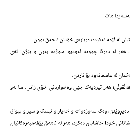
 ھەر لە دەرگا چوونە ئەودیو، سوژدە بەرن و بێژن: ئەی
 ھەڵقوڵی؛ ھەر تیرەیەک جێی وەخواردنی خۆی زانی. سا لەو
ی دەیڕوێنێ، وەک سەوزەوات و خەیار و نیسک و سیر و پیواز،
انانی خودا حاشایان دەکرد، ھەر لە ناھەق پێغەمبەرەکانیان