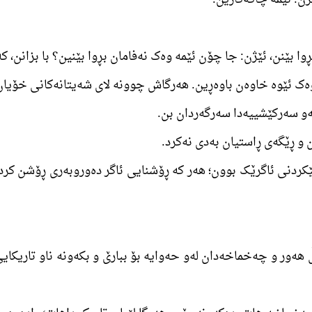
ێکردنی ئاگرێک بوون؛ ھەر کە ڕۆشنایی ئاگر دەوروبەری ڕۆشن کردن
گەڵ ھەور و چەخماخەدان لەو حەوایە بۆ ببارێ و بکەونە ناو تاریکای