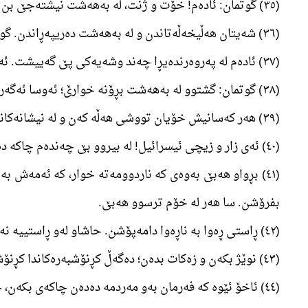
(٣٥) گوتمان: ئادەم! خۆت و ژنت، لە بەھەشت نیشتەجێ بن و ھەرچی لە ھەر شوێنێ دەخۆن، نۆشی گیانوو؛ ھەر تخونی ئەو دار [ی ھانا] مەکەون؛ چون [بەم کارە] لە ناھەقییکاران دەبن.
(٣٦) شەیتان ھەڵیخەڵەتاندن و لە بەھەشت دەریپەڕاندن. گوتمان: داوەزنە خوارەوە، خۆتان دوژمنی خۆتانن؛ تا ماوەیێ دیاری کراو، لەسەر زەمین ڕایببوێرن.
(٣٧) ئادەم لە پەروەرندەیڕا چەند وشەیەکی پێ گەییشت. ئەوسا تۆبەکەی قبووڵ کرد. ھەر خۆیەتی لە پەژیوانان دەبوورێ و دلۆڤانە.
(٣٨) گوتمان: گشتوو لە بەھەشت بڕۆنە خوارێ؛ ئەوسا ئەگەر لای منەوە ڕێنوێنیێکتان بۆ ھات، ئەوانەی بکەونە شوێنی ڕێنوێنیم، نە لە ھیچ شتێ دەترسن نە خەم دەخۆن.
(٣٩) ھەر کەسانیش خۆیان تووشی ھەڵە کەن و لە نیشانەکانی من حاشایە بکەن؛ دەبن بە یاری ئاگر و ھەتا سەر ھەر تیا دەبن.
(٤٠) ئەی زار و زیچی ئیسرائیل! لە بیروو بێ چەندەم چاکە دەگەڵ کردوون. پەیمانی من بەجێ بێنن؛ منیش پەیمانێ پێم داون، پێک دێنم و ھەر تەنیا لە خۆم بترسن.
(٤١) بڕواو ھەبێ بەوەی کە ناردوومەتە خوار، کە ئەمەش ب
بفرۆشن. سا ھەر لە خۆم ترسوو ھەبێ.
(٤٢) ڕاستی ڕەوا بە ناڕەوا دامەپۆشن. حاشاو لەو ڕاستییە نەبێ، کە بۆ خۆتان ناسیوتانە.
(٤٣) نوێژ بکەن و زەکات بدەن؛ دەگەڵ کڕنۆشبەرەکاندا کڕنۆش بەرن.
(٤٤) ئاخۆ ئێوە کە فەرمان بەو مەردمە دەدەن چاکەی بکەن، خۆتانی لێ هەڵداوێرن و هەر خۆشوو کتێب خوێنەوەن؟ دەسا چیتانە تێ ناگەن؟