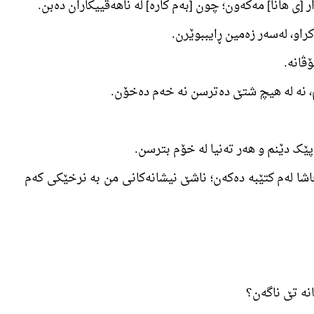
حاشا لەم کتێبە دەکەن؛ ناشێ نیشانەکانی من بە نرخێکی کەم