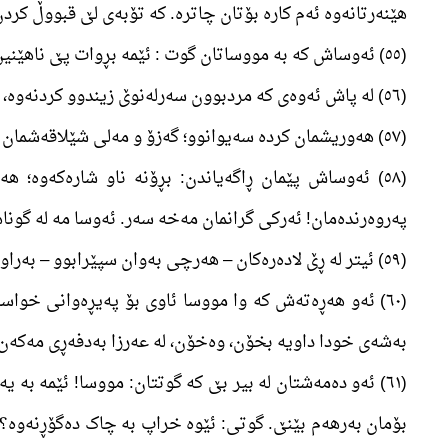
ھێنەرتانەوە ئەم کارە بۆتان چاترە. کە تۆبەی لێ قبووڵ کرد
(٥٥) ئەوساش کە بە مووساتان گوت : ئێمە بڕوات پێ ناهێنین تا ئاشکرا خوا نەبینین؛ کە هەر لەبەر چاوی خۆتان برووسکەتان بەسەردا هات.
(٥٦) لە پاش ئەوەی کە مردبوون سەرلەنوێ زیندوو کردنەوە، شایەت شوکرانەبژێر بن.
(٥٧) ھەوریشمان کردە سەیوانوو؛ گەزۆ و مەلی شێلاقەشمان بۆ ھەناردن: بخۆن لەو بژیوە پاکەی بەشمان داون. ئەوان ناحەقیێکیان لە ئێمە نەکرد؛ دەربارەی خۆیان ناحەق بوون.
(٥٨) ئەوساش پێمان ڕاگەیاندن: بڕۆنە ناو شارەکەوە؛
پەروەرندەمان! ئەرکی گرانمان مەخە سەر. ئەوسا مە لە گونا
(٥٩) ئیتر لە ڕێ لادەرەکان – ھەرچی بەوان سپێرابوو – بەراوەژوو ڕەفتاریان کرد؛ ئەوسا ئێمەش لە تۆڵەی ئەو بەدفەڕیەدا، بەڵایەکمان لە عاسمانەوە بۆ ناردن.
(٦٠) ئەو ھەڕەتەش کە وا مووسا ئاوی بۆ پەیڕەوانی خوا
بەشەی خودا داویە بخۆن، وەخۆن، لە عەرزا بەدفەڕی مەکەن
(٦١) ئەو دەمەشتان لە بیر بێ کە گوتتان: مووسا! ئێمە ب
بۆمان بەرھەم بێنێ. گوتی: ئێوە خراپ بە چاک دەگۆڕنەوە؟ س