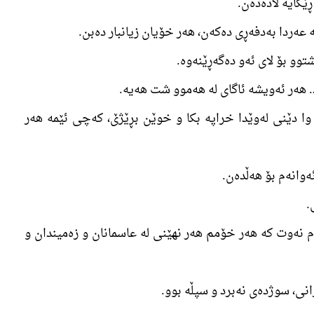
ێگایە لادەدەن.
 وا دێنی لەوێدا خراپە بکا و خوێن بڕێژێ، کەچی ئێمە ھەر
ەم نەوت کە ھەر خۆمم ھەر نھێنی لە عاسمانان و زەمیندان و