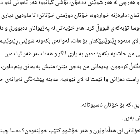
ە ڕاست دەزانێ وا ئێستا لە لای ئێوەیە. مەبنە پێشەنگی ئەوانەی 