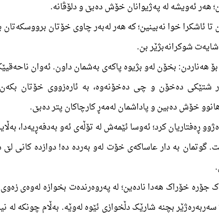
ن؛ ھەر ئەویشە لە پەژیوانان خۆش دەبێ و دلۆڤانە.
 ھەر شتێکی دەخۆن و چی دەخۆنەوە، بە ئارەزووی خۆتان بکەن.
ھانوو خۆش دەبین و پاداشمان لەمەڕ کارچاکان پتر دەبێ.
ست. گوتمان بە دار عاساکەی خۆت لەو بەردە دە! دوازدە کانی لێ
.
ە یەک جۆرە خۆراک ھەدا نادەین؛ لە پەروەرندەت بخوازە لەوەی زەو
ەربەرەژێر بچنە شارێک دڵخوازی ئێوە لەوێە. بەڵام چونکە لە نیش