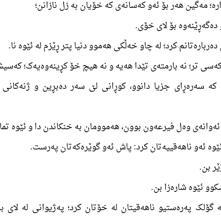
ی، کە سەرەڕای جزیا دانوو، کوڕانی لێ سەر دەبڕین و ژنەکان
ە گۆلک پەرەستیو ناھەقیتان لە خۆتان کرد؛ پەژیوانی لە لای ب