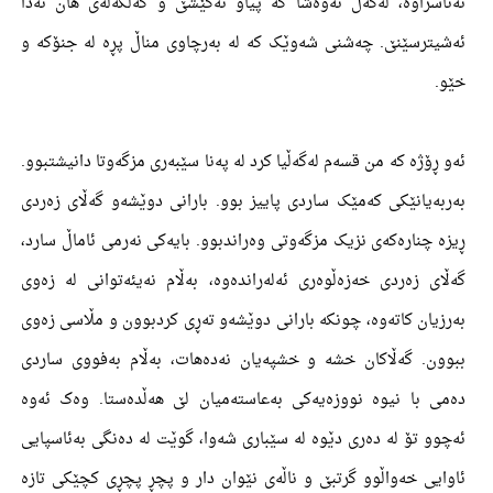
نەناسراوە، لەگەڵ ئەوەشا کە پیاو ئەکێشێ و کەڵکەڵەی ھان ئەدا
ئەشیترسێنێ. چەشنی شەوێک کە لە بەرچاوی مناڵ پڕە لە جنۆکە و
خێو.
ئەو ڕۆژە کە من قسەم لەگەڵیا کرد لە پەنا سێبەری مزگەوتا دانیشتبوو.
بەربەیانێکی کەمێک ساردی پاییز بوو. بارانی دوێشەو گەڵای زەردی
ڕیزە چنارەکەی نزیک مزگەوتی وەراندبوو. بایەکی نەرمی ئاماڵ سارد،
گەڵای زەردی خەزەڵوەری ئەلەراندەوە، بەڵام نەیئەتوانی لە زەوی
بەرزیان کاتەوە، چونکە بارانی دوێشەو تەڕی کردبوون و مڵاسی زەوی
ببوون. گەڵاکان خشە و خشپەیان نەدەھات، بەڵام بەفووی ساردی
دەمی با نیوە نووزەیەکی بەعاستەمیان لێ ھەڵدەستا. وەک ئەوە
ئەچوو تۆ لە دەری دێوە لە سێباری شەوا، گوێت لە دەنگی بەئاسپایی
ئاوایی خەواڵوو گرتبێ و ناڵەی نێوان دار و پچڕ پچڕی کچێکی تازە