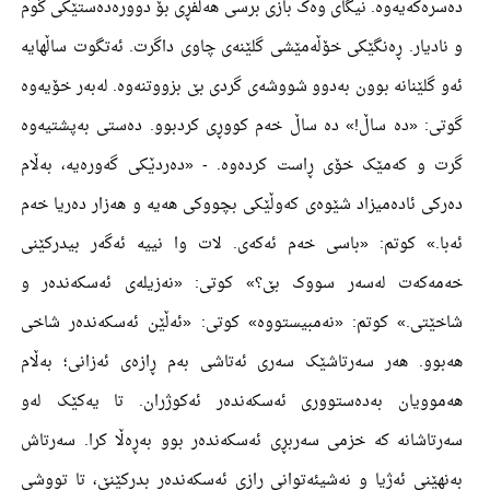
دەسرەکەیەوە. نیگای وەک بازی برسی ھەڵفڕی بۆ دوورەدەستێکی گوم
و نادیار. ڕەنگێکی خۆڵەمێشی گلێنەی چاوی داگرت. ئەتگوت ساڵھایە
ئەو گلێنانە بوون بەدوو شووشەی گردی بێ بزووتنەوە. لەبەر خۆیەوە
گوتی: «دە ساڵ!» دە ساڵ خەم کووڕی کردبوو. دەستی بەپشتیەوە
گرت و کەمێک خۆی ڕاست کردەوە. - «دەردێکی گەورەیە، بەڵام
دەرکی ئادەمیزاد شێوەی کەوڵێکی بچووکی ھەیە و ھەزار دەریا خەم
ئەبا.» کوتم: «باسی خەم ئەکەی. لات وا نییە ئەگەر بیدرکێنی
خەمەکەت لەسەر سووک بێ؟» کوتی: «نەزیلەی ئەسکەندەر و
شاخێتی.» کوتم: «نەمبیستووە» کوتی: «ئەڵێن ئەسکەندەر شاخی
ھەبوو. ھەر سەرتاشێک سەری ئەتاشی بەم ڕازەی ئەزانی؛ بەڵام
ھەموویان بەدەستووری ئەسکەندەر ئەکوژران. تا یەکێک لەو
سەرتاشانە کە خزمی سەربڕی ئەسکەندەر بوو بەڕەڵا کرا. سەرتاش
بەنھێنی ئەژیا و نەشیئەتوانی ڕازی ئەسکەندەر بدرکێنێ، تا تووشی