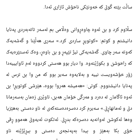
ساڵت بێتە گوێ کە خەونێکی ناخۆش ئازاری ئەدا.
سڵاوم کرد و بێ ئەوە چاوەڕوانی وەڵامی بم لەسەر تاتەبەردی پەنایا
دانیشتم و کوتم: «کوتوپڕ ساردی کرد.» سەری ھەڵێنا و گەشەیەک
کەوتە سەر چاوی. گەشەیەکی تیژ تێپەڕ و بێ باوەڕ، وەک ئەستێرەیەک
کە راخوشێ و بکوژێتەوە. وا دیار بوو ھەستی کردووە لەم ئاوایییەدا
زۆر خۆشەویست نییە و بەلایەوە سەیر بوو کە من وا بێ ترس لە
پەنایا دانیشتووم. کوتی: «ھەمیشە ھەروا بووە، ھێرشی کوتوپڕ! بێ
ئەوە ئاگامان لە دەرد و مەرگی خۆمان ھەبێ، تاوێری زەمان بەسەرمانا
دێ و ئەمانھاڕێ.» سەیرم کرد دەسرەدەستەکەی لە ناو دەستی بەھێزیا
وەھا ئەکوشێ لەوانەیە دەسرەکە بدڕێ. ئەتکوت ئەیەوێ ھەموو ڕقی
خۆی بکا بەھێز و بیدا بەپەنجەی دەستی و بیڕێژێتە ناو