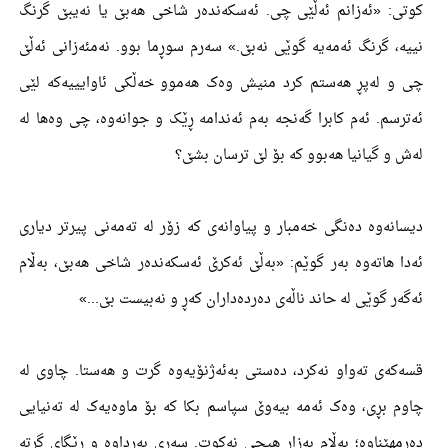
کوتی: «ئەزانم ئەڵێی چی. ئەسکەندەر شاخی ھەبێ یا نەیبێ گرنگ
نییە، گرنگ ئەمەیە گوێی نەبێ.» سەرم سوڕما بوو. نەمئەزانی ئەڵێ
چی و لەپڕ ھەستم کرد منیش وەک ھەموو خەڵکی ئاوایییەکە لێی
ئەترسم. ئەم کابرا گەنجە بەم ئەندامە ڕێک و جوانەوە، چی وەھا لە
لەش و گیانیا ھەبوو کە بۆ لێ ترسان بشێ؟
دیسانەوە دەنگی خەمبار و پیاوانەی کە زۆر لە تەمەنی پیرتر دیاری
ئەدا ھاتەوە بەر گوێم: «بەڵێ ئەکرێ ئەسکەندەر شاخی ھەبێ، بەڵام
ئەگەر گوێی لە حاند ناڵەی دەردەداران کەڕ و نەبیست بێ...»
قسەکەی تەواو نەکرد، دەستی بەئەژنۆیەوە گرت و ھەستا. چاوی لە
چاوم بڕی، وەک ئەمە بیەوێ سپاسم بکا کە بۆ ماوەیەک لە تەنیایی
دەرمھێناوە؛ بەڵام بەزار ھیچی نەکوت. سەری بەرداوە و ڕێگای گرتە