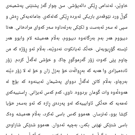
خاوێن، ئەندامی ڕێکی دائەپۆشی. سێ چوار گەز پشتێنی پەشمینەی
گوڵ ورد نێوقەدی باریکی ئەبردە ڕێکی کەلەکەی. جامانەیەکی ڕەش و
سپی لە سەر ئەبەست و لکێکی بەرئەداوە سەر کەوای مرادخانی. ھەتا
دیبووم ھەر بەم بەرگانەوە دیبووم، بەڵام ھەمیشە لام وابوو ھەر
ئێستە گۆڕیویەتی. خەڵک ئەیانکوت نەدوێنە، بەڵام ئەو ڕۆژە کە من
چاوم پێی کەوت زۆر گەرموگوڕ چاک و خۆشی لەگەڵ کردم. زۆر
ئادەمیزادی وا ھەیە کە بەڕواڵەت خۆ بەزل زان و خۆ لە لا زۆر دێتە
بەرچاو، بەڵام کاتێ لەگەڵ دووای پەشیمان ئەبیتەوە کە بۆچ لە
ھەوەڵەوە وات گومان بردووە. ناوی، کەم کەس ئەیزانی. ڕاستییەکەی
ئەمەیە کە خەڵکی ئاوایییەکە لەو پەردەی ڕازە کە ئەو بەسەر خۆیا
کێشا بوو، ئەترسان. ھەموو کەس باسی ئەکرد، بەڵام ھەمیشە وەک
باسی شتێکی نھێنی بکەن، بەچپە ئەدوان. ھەموو شتێکی شاراوەی