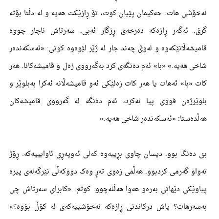
نەخۆشی ھات. حەکیمان پێیان کوت، تۆ ڕازێکت ھەیە و لە دڵتا بۆتە
گرێ. ئەگەر ڕازەکە دەرخەی ڕزگار ئەبی. سەرتاش ناچار چووە
قامیشەڵانێکەوە و لەوێ چەند جار لە ژێر لێوەوە کوتی: «ئەسکەندەر
شاخی ھەیە.» «با» ئەم دەنگەی کرد بەگەرووی زەل و قامیشەکانا. ھەر
کات «با» ئەھات یا ھەر کات زەلێکی ئەو قامیشەڵانە ئەکرا بەبلوێر و
بلوێرژەن فووی پیا ئەکرد، ئەم دەنگە لە گەرووی قامیشەکان
ھەڵدەستا: «ئەسکەندەر شاخی ھەیە.»
بێ دەنگ بوو. دیسان چاوی بڕییەوە کەلی ئەوپەڕی ئاوایییەکە. ڕۆژ
تەواو گەرمی کردبوو. ھەڵمی زەوی تەڕ وەک دووکەڵی نێرگەلەی پیرە
پیاوێکی دێھاتی بەرەو ھەوا ھەڵئەچوو. کوتم: «کابرای سەرتاش چی
بەسەرھات؟ پاش درکاندنی ڕازەکە نەخۆشییەکەی لە کۆڵ بۆوە؟»