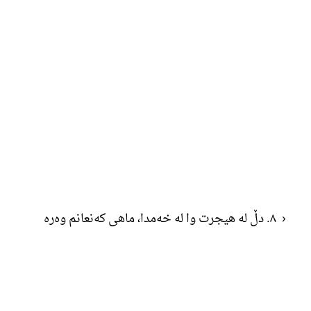
‹
٨. دڵ لە هیجرت وا لە خەمدا، ماهی کەنعانم وەرە