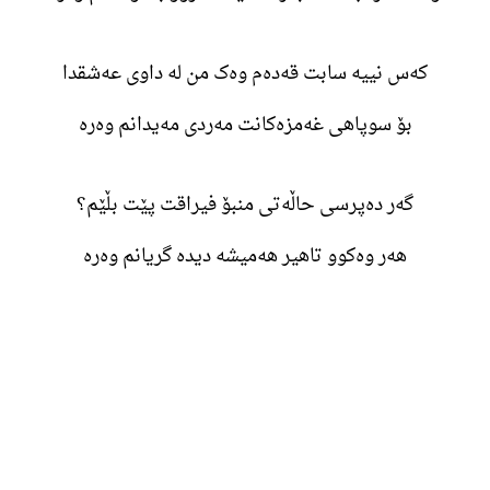
کەس نییە سابت قەدەم وەک من لە داوی عەشقدا
بۆ سوپاهی غەمزەکانت مەردی مەیدانم وەرە
گەر دەپرسی حاڵەتی منبۆ فیراقت پێت بڵێم؟
هەر وەکوو تاهیر هەمیشە دیدە گریانم وەرە