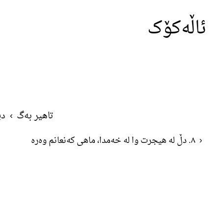
ئاڵەکۆک
تاهیر بەگ
›
دی
‹
٨. دڵ لە هیجرت وا لە خەمدا، ماهی کەنعانم وەرە