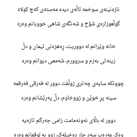
نازەنینەی سوخمە ئاڵەی دیدە مەستەی کەچ کولاه
گوڵعوزارەی شۆخ و شەنگەی شاهی خووبانم وەرە
خانە وێرانم لە دووریت، ڕەهزەنی ئیمان و دڵ
زینەتی بەزم و سروورم، شەمعی دیوانم وەرە
چوونکە سایەی چەتری زوڵفت دوور لە فەرقی فەرقمە
سینە پڕ خوێن و زووخاوم، دڵ پەرێشانم وەرە
دوور لە باڵای نەونەمامت زامی جەرگم تازەیە
وەک عەرەب سەد جار دەخیلەک، زوو بە لوقمانم وەرە