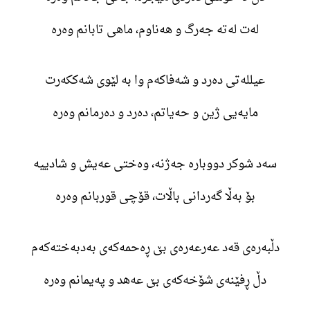
لەت لەتە جەرگ و هەناوم، ماهی تابانم وەرە
عیللەتی دەرد و شەفاکەم وا بە لێوی شەککەرت
مایەیی ژین و حەیاتم، دەرد و دەرمانم وەرە
سەد شوکر دووبارە جەژنە، وەختی عەیش و شادییە
بۆ بەڵا گەردانی باڵات، قۆچی قوربانم وەرە
دڵبەرەی قەد عەرعەرەی بێ ڕەحمەکەی بەدبەختەکەم
دڵ ڕفێنەی شۆخەکەی بێ عەهد و پەیمانم وەرە