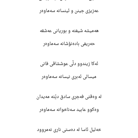
عەزیزی جینن و ئینسانە سەماوەر
هەمیشە شیفتە و بوریانی عەشقە
حەریفی بادەنۆشانە سەماوەر
ئەکا زیندوو دڵی عوششاقی فانی
میسالی ئەبری نیسانە سەماوەر
لە وەقتی فەجری سادق دێتە مەیدان
وەکوو عابید سەناخوانە سەماوەر
خەلیل ئاسا لە دەستی ناری نەمروود