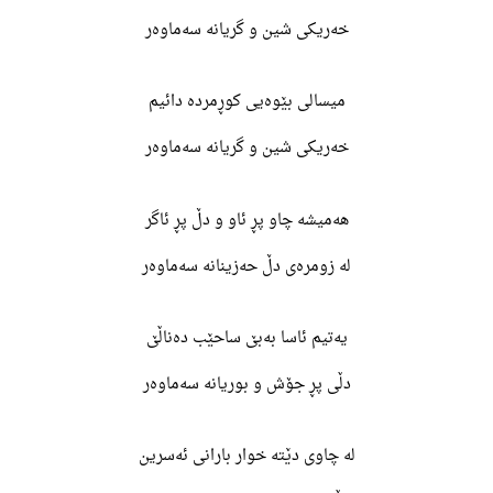
خەریکی شین و گریانە سەماوەر
میسالی بێوەیی کوڕمردە دائیم
خەریکی شین و گریانە سەماوەر
هەمیشە چاو پڕ ئاو و دڵ پڕ ئاگر
لە زومرەی دڵ حەزینانە سەماوەر
یەتیم ئاسا بەبێ ساحێب دەناڵێ
دڵی پڕ جۆش و بوریانە سەماوەر
لە چاوی دێتە خوار بارانی ئەسرین