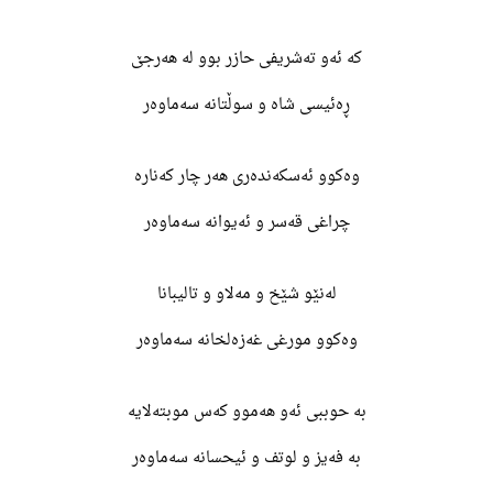
کە ئەو تەشریفی حازر بوو لە هەرجێ
ڕەئیسی شاه و سوڵتانە سەماوەر
وەکوو ئەسکەندەری هەر چار کەنارە
چراغی قەسر و ئەیوانە سەماوەر
لەنێو شێخ و مەلاو و تالیبانا
وەکوو مورغی غەزەلخانە سەماوەر
بە حوببی ئەو هەموو کەس موبتەلایە
بە فەیز و لوتف و ئیحسانە سەماوەر