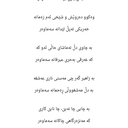
وەکوو دەروێش و شێخی ئەم زەمانە
خەریکی تەپڵ لێدانە سەماوەر
بە چاوی دڵ تەماشای حاڵی ئەو کە
کە غەرقی بەحری عیرفانە سەماوەر
بە زاهیر گەر چی مەستی ناری عەشقە
بە دڵ مەشغووڵی ڕەحمانە سەماوەر
بە چایی چا نەبێ، چا نابێ کاری
کە مەنزەرگاهی چاکانە سەماوەر