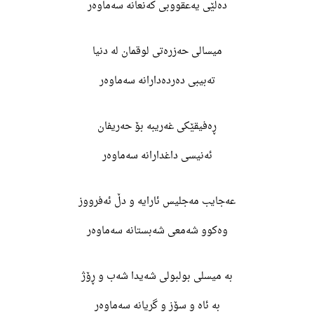
دەڵێی یەعقووبی کەنعانە سەماوەر
میسالی حەزرەتی لوقمان لە دنیا
تەبیبی دەردەدارانە سەماوەر
ڕەفیقێکی غەریبە بۆ حەریفان
ئەنیسی داغدارانە سەماوەر
عەجایب مەجلیس ئارایە و دڵ ئەفرووز
وەکوو شەمعی شەبستانە سەماوەر
بە میسلی بولبولی شەیدا شەب و ڕۆژ
بە ئاه و سۆز و گریانە سەماوەر