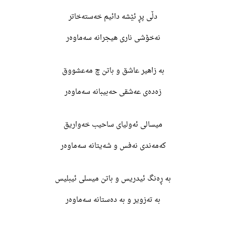
دڵی پڕ ئێشە دائیم خەستەخاتر
نەخۆشی ناری هیجرانە سەماوەر
بە زاهیر عاشق و باتن چ مەعشووق
زەدەی عەشقی حەبیبانە سەماوەر
میسالی ئەولیای ساحیب خەواریق
کەمەندی نەفس و شەیتانە سەماوەر
بە ڕەنگ ئیدریس و باتن میسلی ئیبلیس
بە تەزویر و بە دەستانە سەماوەر