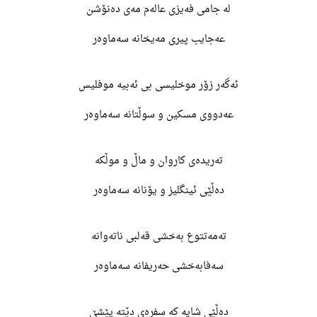
لە جامی فەیزی عالەم مەی دەنۆشن
عەجایب پیری مەیخانە سەماوەر
ئەگەر زۆر موخلیسی بی ئەبیە موفلیس
عەدووی مسکین و سوڵتانە سەماوەر
تەریدەی کاروان و ماڵ و موڵکە
دەڵێی ئینگلیز و یۆنانە سەماوەر
تەمەتتوع بەخشی قەلبی ناتەوانە
سەفابەخشی حەریفانە سەماوەر
دەڵێی شایە کە سفرەی دێتە پێشێ