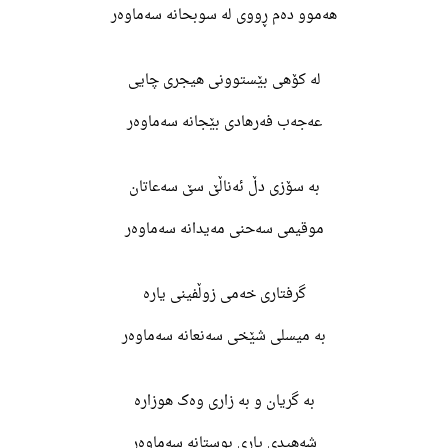
هەموو دەم ڕووی لە سوبحانە سەماوەر
لە کۆهی بێستوونی هیجری چایی
عەجەب فەرهادی بێجانە سەماوەر
بە سۆزی دڵ ئەناڵێ سێ سەعاتان
موقیمی سەحنی مەیدانە سەماوەر
گرفتاری خەمی زوڵفینی یارە
بە میسلی شێخی سەنعانە سەماوەر
بە گریان و بە زاری وەک هوزارە
شەهیدی یاری بوستانە سەماوەر