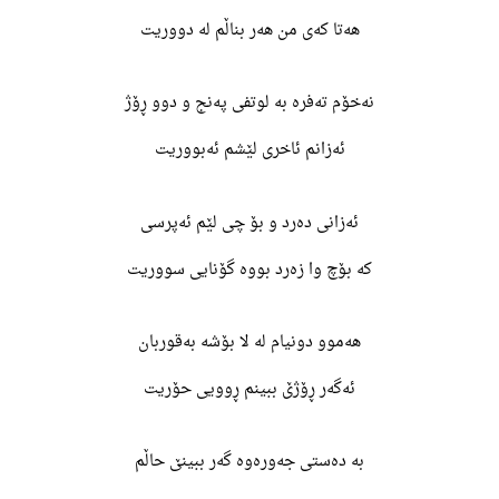
هەتا کەی من هەر بناڵم لە دووریت
نەخۆم تەفرە بە لوتفی پەنج و دوو ڕۆژ
ئەزانم ئاخری لێشم ئەبووریت
ئەزانی دەرد و بۆ چی لێم ئەپرسی
کە بۆچ وا زەرد بووە گۆنایی سووریت
هەموو دونیام لە لا بۆشە بەقوربان
ئەگەر ڕۆژێ ببینم ڕوویی حۆریت
بە دەستی جەورەوە گەر ببینێ حاڵم