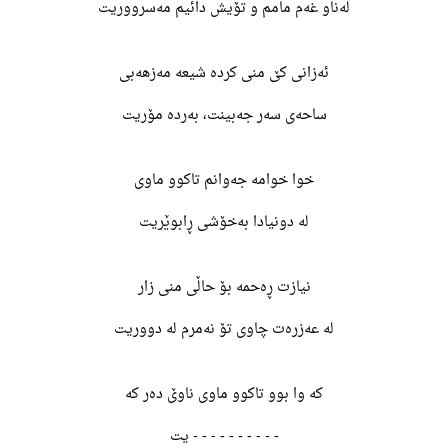
لەناو غەم مامم و تۆیش دائیم مەسرووریت
ئەزانی کێ منی کردە شیعە مەزهەبی
ساحەی سەر جەبینت، بەردە مۆریت
خوا خوامە جەوانم تاکوو ماوی
لە دونیادا بەخۆشی ڕابوێریت
نیازت ڕەحمە بۆ حاڵی منی زار
لە عەزرەت چاوی تۆ نەمرم لە دووریت
کە وا بوو تاکوو ماوی ناوێ دەر کە
- - - - - - - - - - یت