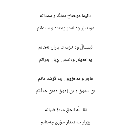
دائیما موحتاج دەنگ و سەداتم
مونتەزر وە ئەمر وەعدە و سەعاتم
ئیمساڵ وە خزمەت یاران نەهاتم
یە خەیلێ وەختەن بڕیان بەراتم
عاجز و مەحزوون چە گۆشە ماتم
بێ شەوق و بێ زەوق وەبێ خەڵاتم
لقا الله الحق مەدۆ قنیاتم
بێزار چە دیدار حۆری جەنناتم