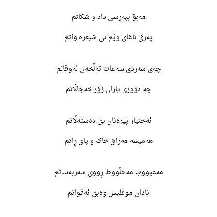
مەبۆ بپەرسی داد و شکاتم
پەرێ ئاغای وێم ئی شیعرە واتم
چەی سەردی سەعات تەڵخەن ئەوقاتم
چە دووری یاران زۆر خەجاڵاتم
ئەختیار پیرەنان بێ دەستەڵاتم
هەمیشە مەراق خاک و پای ڕاتم
مەعیووب مەخڵووط ڕووی سەربەساتم
نادان موفلیس وەبێ ئەقواتم