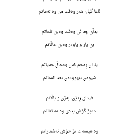
ئاغا گیان هەر وەقت من وە تەماتم
بەڵێ چە ئی وەقت وەبێ تاعاتم
بێ یار و یاوەر وەبێ حاڵاتم
یاران ڕەحم کەن وەحاڵ حەیاتم
شیوەن بێهوودەن بعد المماتم
فیدای ڕدێن، بەژن و باڵاتم
مەبۆ گۆش بدەی وە مەلاقاتم
وە هیممەت تۆ خۆش ئەشعاراتم