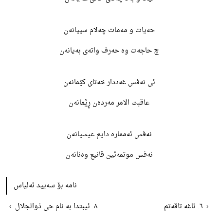
حەیات و مەمات چەلام سییانەن
چ حاجەت وە حەرف واتەی بەیانەن
ئی نەفس غەددار خەتای کێمانەن
عاقبت الامر مەردەن ڕێمانەن
نەفس ئەممارە دایم عیسیانەن
نەفس موتمەئین قانیع وەنانەن
نامە بۆ سەیید ئەلیاس
‹
٦. ئاغە تاقەتم
٨. ئیبتدا بە نام حی ذوالجلال
›