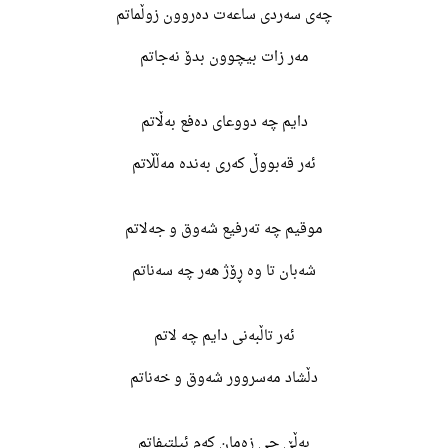
چەی سەردی ساعەت دەروون زوڵماتم
مەر زات بیچوون بدۆ نەجاتم
دایم چە دووعای دەفع بەڵاتم
ئەر قەبووڵ کەری بەندە مەڵڵاتم
موقیم چە تەرفیع شەوق و جەلاتم
شەبان تا وە ڕۆژ هەر چە سەناتم
ئەر تاڵبەنی دایم چە لاتم
دڵشاد مەسروور شەوق و خەناتم
بەڵێ چی زەمان کەم ئیلتیفاتم