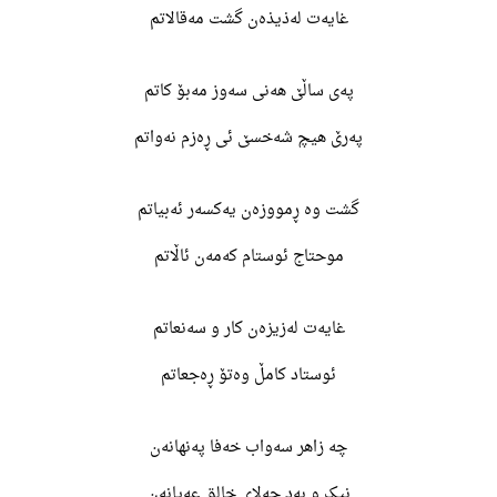
غایەت لەذیذەن گشت مەقالاتم
پەی ساڵێ هەنی سەوز مەبۆ کاتم
پەرێ هیچ شەخسێ ئی ڕەزم نەواتم
گشت وە ڕمووزەن یەکسەر ئەبیاتم
موحتاج ئوستام کەمەن ئاڵاتم
غایەت لەزیزەن کار و سەنعاتم
ئوستاد کامڵ وەتۆ ڕەجعاتم
چە زاهر سەواب خەفا پەنهانەن
نیک و بەد چەلای خالق عەیانەن