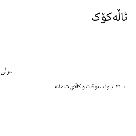
ئاڵەکۆک
دزڵی
‹
٢٦. یاوا سەوقات و کاڵای شاهانە