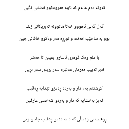
کەوتە دەم عالەم کە ناوم هەروەکوو نەقشی نگین
گەل گەلی ئاهووی خەتا هاتوونە تەبریکاتی زلف
بوو بە ساحێب خەتت و توڕڕە هەر وەکوو خاقانی چین
با ملم وەک قومری ئاساری بمینێ تا حەشر
ئەی تەبیب دەرمان مەنێرە سەر برینێ سەر بڕین
کوشتنم بەم دار و بەردە ڕەمزی تێدایە ڕەقیب
فەیز بەخشایە کە دار و بەردی شەخسی عارفین
ڕوخسەتی وەسڵی کە دایە دەس ڕەقیب جانان وتی