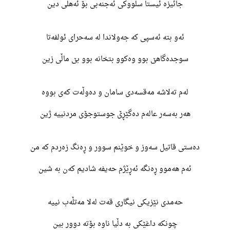
جائیزە ئیستا سلووکی ئەجنەبی بۆ ئەهلی دین
ئەو بتە ئەسپی کە جەولاندا لە سەحرای ئولفەتا
سوجدەگاهێ بوو وەکوو بتخانە بوو بێ ماڵی زین
لەم تەلاشە مەقسەدی سامان و دەوڵەت کەی بووە
هەر بەسەر عالەم دەگێڕێ جوستوجۆی مردنییە ژین
دەستی قاتیل سەوز و خوێنم سوور و ڕەنگ زەردم کە من
ئەم هەموو ڕەنگە ئەڕێژم حەیفە شادیم کەن بە شین
حەمدی نێزیکی نیگاری قەت لەلا مەتڵەب نییە
چونکە داغێکی بە دڵیا ناوە بۆتە دوور بین