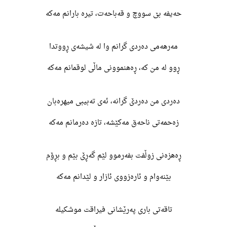
حەیفە بێ سووچ و قەباحەت، تیرە بارانم مەکە
مەرهەمی دەردی گرانم وا لە شیشەی ڕووتدا
ڕوو لە من کە، ڕەهنموونی ماڵی لوقمانم مەکە
دەردی من دەردێ گرانە، ئەی تەبیبی میهرەبان
زەحمەتی ناحەق مەکێشە، تازە دەرمانم مەکە
ڕەهزەنی زوڵفت بفەرموو لێم گەڕێ بێم و بڕۆم
بێنەوام و ئارەزووی ئازار و لێدانم مەکە
تاقەتی باری پەرێشانی فیراقت موشکیلە