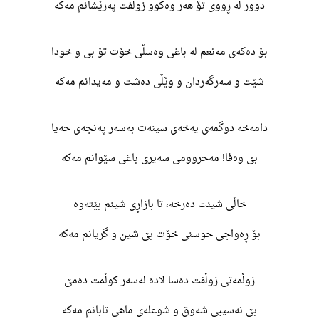
دوور لە ڕووی تۆ هەر وەکوو زوڵفت پەرێشانم مەکە
بۆ دەکەی مەنعم لە باغی وەسڵی خۆت تۆ بی و خودا
شێت و سەرگەردان و وێڵی دەشت و مەیدانم مەکە
دامەخە دوگمەی یەخەی سینەت بەسەر پەنجەی حەیا
بێ وەفا! مەحروومی سەیری باغی سێوانم مەکە
خاڵی شینت دەرخە، تا بازاڕی شینم بێتەوە
بۆ ڕەواجی حوسنی خۆت بێ شین و گریانم مەکە
زوڵمەتی زوڵفت دەسا لادە لەسەر کوڵمت دەمێ
بێ نەسیبی شەوق و شوعلەی ماهی تابانم مەکە