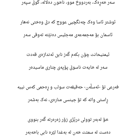
سەر خەڕەک، بەردووخ موو، ناخون دەلالە، گوێ سپەر
ئوشتر ئاسا وەک چەنگچیی عووج کە دێ وەختی نەهار
ئاسمان بۆ مەجمەعەی مەجلیس دەنێتە تەوقی سەر
ئیمتیحانت چۆن بکەم گەز نابێ ئەندازەی قەدت
سەر لە خایەت ناسوێ پۆپەی چناری ماسیدەر
فەرعی تۆ -ئەسڵەن- حەقیقەت سولب و ڕەحمی کەس نییە
ڕاستی واتە کە تۆ جینسی منارەی، نەک بەشەر
خۆ لەبەر توولی درێژی زۆر زەرەرتە گەر بنووی
دەست لە سمتت خەن لە بەغدا لێرە نابی باخەبەر