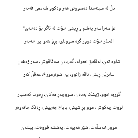
دڵ لە سینەمدا دەسووتێ هەر وەکوو شەمعی فەنەر
تۆ سەراسەر پەشم و ڕیشی خۆت لە ئاگر بۆ دەخەی؟
الحذر خۆت دوور گرە سووتای، بڕۆ هەی بێ خەبەر
شاوە تەن، لەقلەق خەرام، گەردەن سەقاقوش، سەر زەغەن
سابرێن ڕیش، ناقە زانوو، پێ شوترمورغ، عەقڵ کەر
گوربە خوو، ژیشک بەدەن، سووچەڕ مەکان، ڕەوت کەمتیار
لووت چەکوش، موو پڕ شپش، پاپاخ چەپیش، ڕەنگ جانەوەر
موور خەسڵەت، شێر هەیبەت، پەششە قووەت، پیلتەن