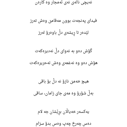
نەیچی ناڵەی نەی ئەمجار وە کارەن
فیدای پەنجەت بوون مەقامێ وەش تەرز
لێدەر تا ڕیشەی دڵ باوەرۆ لەرز
گۆش دەو بە نەوای دڵ نەدیرەکەت
هۆش دەو وە نەغمەی وەش تەحریرەکەت
هیچ خەمێ نازۆ نە دڵ بۆ باقی
بەڵ شۆرۆ وە مەی جای زامان، ساقی
یەکسەر خەیاڵان بڕێشان جە لام
دەس چەرخ چەپ وەس بدۆ سزام