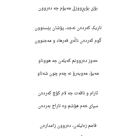
بۆی بۆپڕووزێ مەیۆم جە دەروون
تاریک کەردەن نەجد، پۆشان بێستوون
گوم کەردەن ناڵەی فەرهاد و مەجنوون
حەوز دەروونم کەیلەن جە هووناو
مەیۆ، مەویەرۆ نە چەم چون شەتاو
ئارام و تاقەت جە لام کۆچ کەردەن
سپای خەم هۆشم وە تاراج بەردەن
فامم زەلیلەن، دەروون زامدارەن