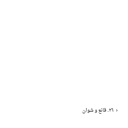
‹
٢٦. قانع و شوان