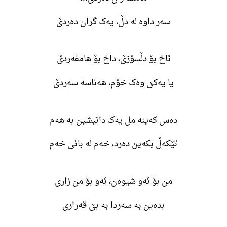
سەر داوە لە دڵ، یەک گران دەردێ
ئاخ بۆ دڵسۆزێ، داخ بۆ هامفەردێ
یا یەکێ وەک خۆم، هەناسە سەردێ
دەس کەینە مل یەک دانیشین بە هەم
تێکەڵ بکەین دەرد، خەم لە بانی خەم
من بۆ ئەو شیوەن، ئەو بۆ من زاری
بدەین بە سەردا بە بێ قەراری