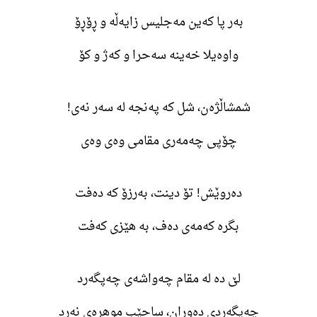
بەر پا کەین مەجلیس زایەڵە و ڕۆڕۆ
واوەیلا خەینە سەحرا و کەژ و کۆ
شمشاڵژەن، شل کە پەنجە لە سەر نەی!
چۆپی چەمەری مقامی وەی وەی
دەروێش! تۆ دینت، بەرزۆ کە دەفت
بگرە کەمەی دەف، بە هێزی کەفت
لێ دە لە مقام چەواشەی چەپگەرد
چەپگەردی دەوران، ساحێب موهرەی نەرد