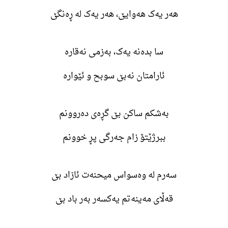
هەر یەک هەوایێ، هەر یەک لە ڕەنگێ
سا بدەنە یەک، بەزمی نەقارە
ئارامتان نەبێ سوبح و ئێوارە
بەشکم ساکن بێ گڕەی دەروونم
ببرژێتۆ زام جەرگی پڕ خوونم
سەرم لە وەسواس میحنەت ئازاد بێ
قەڵای مەینەتم یەکسەر بەر باد بێ