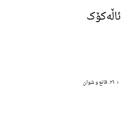
ئاڵەکۆک
‹
٢٦. قانع و شوان