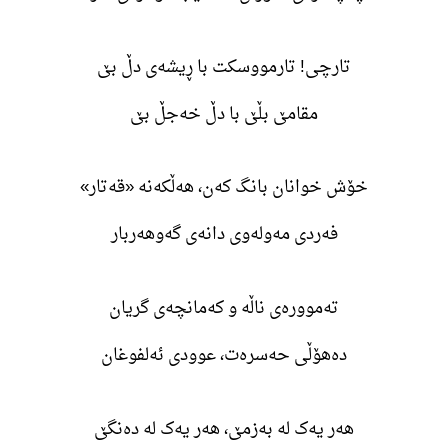
تارچی! تارمووسکت با ڕیشەی دڵ بێ
مقامێ بڵێ با دڵ خەجڵ بێ
خۆش خوانان بانگ کەن، هەڵکەنە «قەتار»
فەردی مەولەوی دانەی گەوهەربار
تەموورەی ناڵە و کەمانچەی گریان
دەهۆڵی حەسرەت، عوودی ئەلفوغان
هەر یەک لە بەزمێ، هەر یەک لە دەنگێ