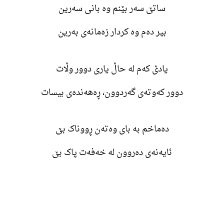
ساتێ سەر بێنم وە بانی سەرین
بیر دەم وە کردار زەمانەی بەرین
یادێ کەم لە حاڵ یاری دوور وڵات
دوور کەوتەی گەردوون، ڕەهەندەی بیسات
دەماخم بە بای وەتەن ڕووناک بێ
ئایەنەی دەروون لە خەفەت پاک بێ