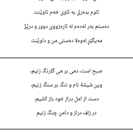
تاوم بدەرێ بە ئاوی خەم تاوێنت
دەستم بەر ئەدەم لە ئارەزووی دوور و درێژ
مەیگێڕ لەوەلا دەستی من و داوێنت
صبح است، دمی بر می گلرنگ زنیم،
وین شیشهٔ نام‌ و ننگ بر سنگ زنیم،
دست از امل دراز خود باز کشیم،
در زلف دراز و دامن چنگ زنیم