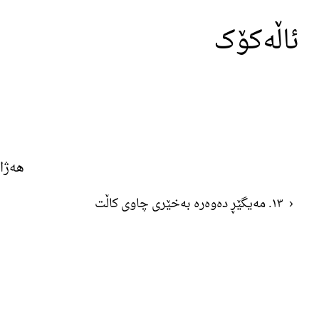
ئاڵەکۆک
هەژار
‹
١٣. مەیگێڕ دەوەرە بەخێری چاوی کاڵت